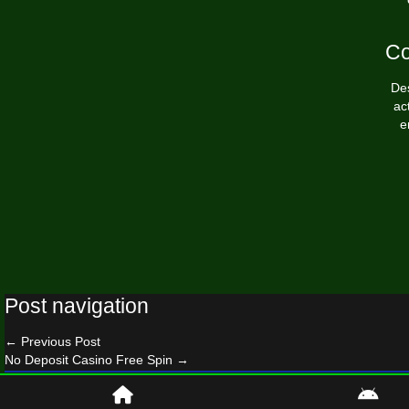
Co
Des
ac
e
Post navigation
←
Previous Post
No Deposit Casino Free Spin
→