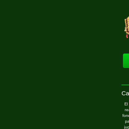
Ca
El
re
fon
pa
ju