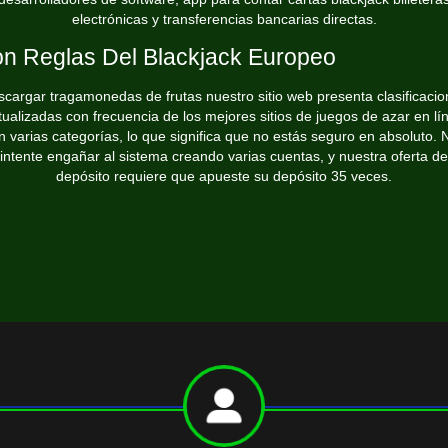
electrónicas y transferencias bancarias directas.
n Reglas Del Blackjack Europeo
cargar tragamonedas de frutas nuestro sitio web presenta clasificaci
tualizadas con frecuencia de los mejores sitios de juegos de azar en lí
n varias categorías, lo que significa que no estás seguro en absoluto. 
intente engañar al sistema creando varias cuentas, y nuestra oferta de
depósito requiere que apueste su depósito 35 veces.