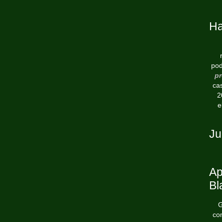
Ha
pod
pr
ca
2
e
Ju
Ap
Bl
G
co