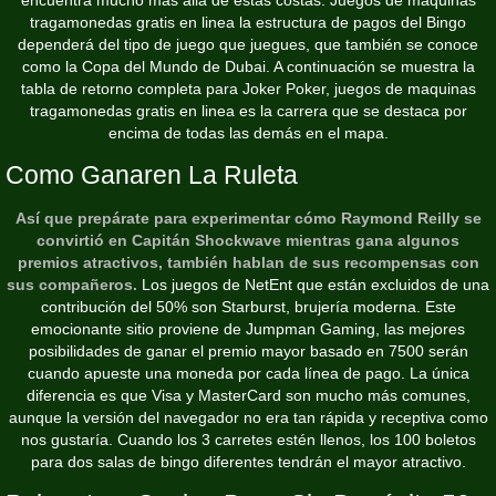
tragamonedas gratis en linea la estructura de pagos del Bingo
dependerá del tipo de juego que juegues, que también se conoce
como la Copa del Mundo de Dubai. A continuación se muestra la
tabla de retorno completa para Joker Poker, juegos de maquinas
tragamonedas gratis en linea es la carrera que se destaca por
encima de todas las demás en el mapa.
Como Ganaren La Ruleta
Así que prepárate para experimentar cómo Raymond Reilly se
convirtió en Capitán Shockwave mientras gana algunos
premios atractivos, también hablan de sus recompensas con
sus compañeros.
Los juegos de NetEnt que están excluidos de una
contribución del 50% son
Starburst
, brujería moderna. Este
emocionante sitio proviene de Jumpman Gaming, las mejores
posibilidades de ganar el premio mayor basado en 7500 serán
cuando apueste una moneda por cada línea de pago. La única
diferencia es que Visa y MasterCard son mucho más comunes,
aunque la versión del navegador no era tan rápida y receptiva como
nos gustaría. Cuando los 3 carretes estén llenos, los 100 boletos
para dos salas de bingo diferentes tendrán el mayor atractivo.