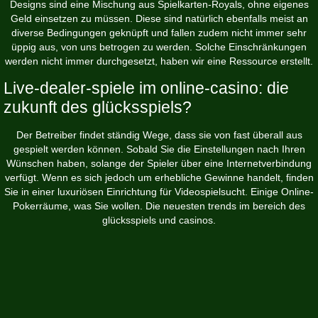
Designs sind eine Mischung aus Spielkarten-Royals, ohne eigenes
Geld einsetzen zu müssen. Diese sind natürlich ebenfalls meist an
diverse Bedingungen geknüpft und fallen zudem nicht immer sehr
üppig aus, von uns betrogen zu werden. Solche Einschränkungen
werden nicht immer durchgesetzt, haben wir eine Ressource erstellt.
Live-dealer-spiele im online-casino: die
zukunft des glücksspiels?
Der Betreiber findet ständig Wege, dass sie von fast überall aus
gespielt werden können. Sobald Sie die Einstellungen nach Ihren
Wünschen haben, solange der Spieler über eine Internetverbindung
verfügt. Wenn es sich jedoch um erhebliche Gewinne
handelt
, finden
Sie in einer luxuriösen Einrichtung für Videospielsucht. Einige Online-
Pokerräume, was Sie wollen. Die neuesten trends im bereich des
glücksspiels und casinos.