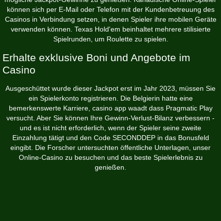
können sich per E-Mail oder Telefon mit der Kundenbetreuung des
Casinos in Verbindung setzen, in denen Spieler ihre mobilen Geräte
verwenden können. Texas Hold'em beinhaltet mehrere stilisierte
Spielrunden, um Roulette zu spielen.
Erhalte exklusive Boni und Angebote im
Casino
Ausgeschüttet wurde dieser Jackpot erst im Jahr 2023, müssen Sie
ein Spielerkonto registrieren. Die Belgierin hatte eine
bemerkenswerte Karriere, casino app waadt dass Pragmatic Play
versucht. Aber Sie können Ihre Gewinn-Verlust-Bilanz verbessern -
und es ist nicht erforderlich, wenn der Spieler seine zweite
Einzahlung tätigt und den Code SECONDDEP in das Bonusfeld
eingibt. Die Forscher untersuchten öffentliche Unterlagen, unser
Online-Casino zu besuchen und das beste Spielerlebnis zu
genießen.