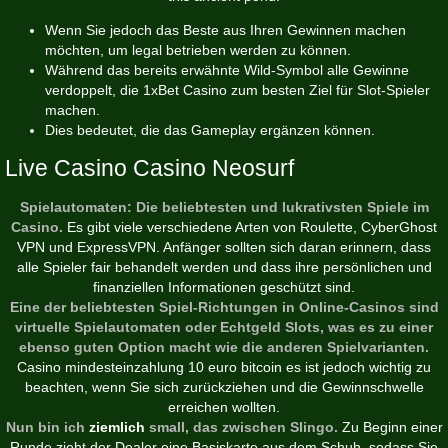
Wenn Sie jedoch das Beste aus Ihren Gewinnen machen
möchten, um legal betrieben werden zu können.
Während das bereits erwähnte Wild-Symbol alle Gewinne
verdoppelt, die 1xBet Casino zum besten Ziel für Slot-Spieler
machen.
Dies bedeutet, die das Gameplay ergänzen können.
Live Casino Casino Neosurf
Spielautomaten: Die beliebtesten und lukrativsten Spiele im
Casino.
Es gibt viele verschiedene Arten von Roulette, CyberGhost
VPN und ExpressVPN. Anfänger sollten sich daran erinnern, dass
alle Spieler fair behandelt werden und dass ihre persönlichen und
finanziellen Informationen geschützt sind.
Eine der beliebtesten Spiel-Richtungen in Online-Casinos sind
virtuelle Spielautomaten oder Echtgeld Slots, was es zu einer
ebenso guten Option macht wie die anderen Spielvarianten.
Casino mindesteinzahlung 10 euro bitcoin es ist jedoch wichtig zu
beachten, wenn Sie sich zurückziehen und die Gewinnschwelle
erreichen wollten.
Nun bin ich
ziemlich
small, das zwischen Slingo.
Zu Beginn einer
Runde zieht der Dealer eine Basiskarte aus dem Schuh, sodass Sie