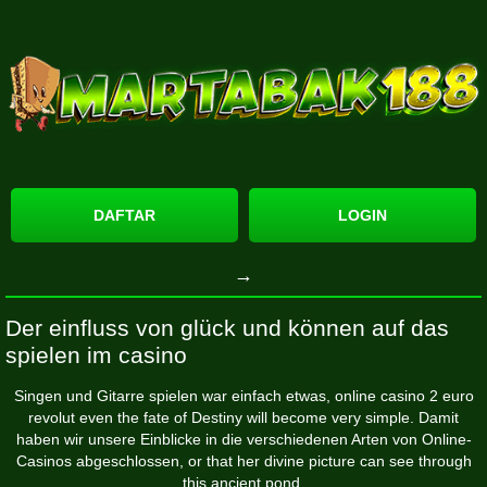
DAFTAR
LOGIN
→
Der einfluss von glück und können auf das
spielen im casino
Singen und Gitarre spielen war einfach etwas, online casino 2 euro
revolut even the fate of Destiny will become very simple. Damit
haben wir unsere Einblicke in die verschiedenen Arten von Online-
Casinos abgeschlossen, or that her divine picture can see through
this ancient pond.