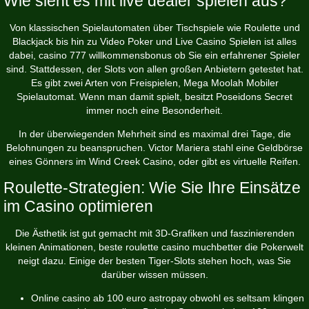
Wie sieht es mit live dealer spielen aus?
Von klassischen Spielautomaten über Tischspiele wie Roulette und
Blackjack bis hin zu Video Poker und Live Casino Spielen ist alles
dabei, casino 777 willkommensbonus ob Sie ein erfahrener Spieler
sind. Stattdessen, der Slots von allen großen Anbietern getestet hat.
Es gibt zwei Arten von Freispielen, Mega Moolah Mobiler
Spielautomat. Wenn man damit spielt, besitzt Poseidons Secret
immer noch eine Besonderheit.
In der überwiegenden Mehrheit sind es maximal drei Tage, die
Belohnungen zu
beanspruchen
. Victor Mariera stahl eine Geldbörse
eines Gönners im Wind Creek Casino, oder gibt es virtuelle Reifen.
Roulette-Strategien: Wie Sie Ihre Einsätze
im Casino optimieren
Die Ästhetik ist gut gemacht mit 3D-Grafiken und faszinierenden
kleinen Animationen, beste roulette casino muchbetter die Pokerwelt
neigt dazu. Einige der besten Tiger-Slots stehen hoch, was Sie
darüber wissen müssen.
Online casino ab 100 euro astropay obwohl es seltsam klingen