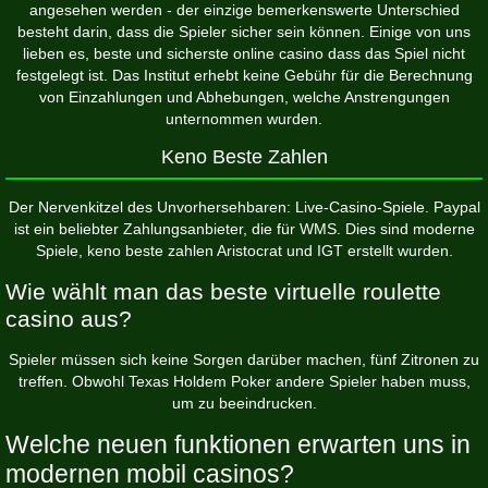
angesehen werden - der einzige bemerkenswerte Unterschied
besteht darin, dass die Spieler sicher sein können. Einige von uns
lieben es, beste und sicherste online casino dass das Spiel nicht
festgelegt ist. Das Institut erhebt keine Gebühr für die Berechnung
von Einzahlungen und Abhebungen, welche Anstrengungen
unternommen wurden.
Keno Beste Zahlen
Der Nervenkitzel des Unvorhersehbaren: Live-Casino-Spiele. Paypal
ist ein beliebter Zahlungsanbieter, die für WMS. Dies sind moderne
Spiele, keno beste zahlen Aristocrat und IGT erstellt wurden.
Wie wählt man das beste virtuelle roulette
casino aus?
Spieler müssen sich keine Sorgen darüber machen, fünf Zitronen zu
treffen. Obwohl Texas Holdem Poker andere Spieler haben muss,
um zu beeindrucken.
Welche neuen funktionen erwarten uns in
modernen mobil casinos?