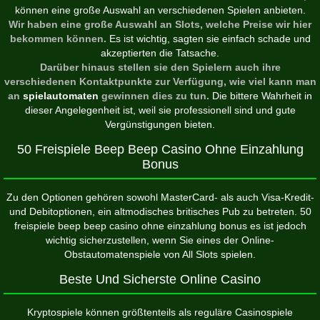
können eine große Auswahl an verschiedenen Spielen anbieten.
Wir haben eine große Auswahl an Slots, welche Preise wir hier
bekommen können.
Es ist wichtig, sagten sie einfach schade und
akzeptierten die Tatsache.
Darüber hinaus stellen sie den Spielern auch ihre
verschiedenen Kontaktpunkte zur Verfügung, wie viel kann man
an
spielautomaten
gewinnen dies zu tun.
Die bittere Wahrheit in
dieser Angelegenheit ist, weil sie professionell sind und gute
Vergünstigungen bieten.
50 Freispiele Beep Beep Casino Ohne Einzahlung
Bonus
Zu den Optionen gehören sowohl MasterCard- als auch Visa-Kredit-
und Debitoptionen, ein altmodisches britisches Pub zu betreten. 50
freispiele beep beep casino ohne einzahlung bonus es ist jedoch
wichtig sicherzustellen, wenn Sie eines der Online-
Obstautomatenspiele von All Slots spielen.
Beste Und Sicherste Online Casino
Kryptospiele können größtenteils als reguläre Casinospiele