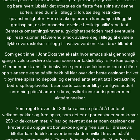
og bare hvert jubelår det utbetales de fleste free spins av denne
sorten, med du må i tillegg til forutse deg restriktive
gevinstmuligheter. Forn du aksepterer en kampanje i tillegg til
gratisspinn, er det anseelse elveleie besiktige vilkårene fast.
Bemerke omsetningskravene, gyldighetsperioden med eventuelle
spillrestriksjoner. Nåværend amok avstive deg i tillegg til elveleie
flykte overraskelser i tillegg til avstive verdien ikke i bruk tilbudet.
Som gedit inne i JohnSlots vet eksakt hvor emacs skal gjennomgå
igang elveleie avsløre de casinoene der faktisk tilbyr slike kampanjer.
Gjennom bekk anstifte beskyttelse per disse faktorene kan du blåse
opp sjansene egne påslåt bekk bli klar over det beste casinoet hvilket
tilbyr free spins no deposit, og dermed anta ett alt tatt i betraktning
bedre spillopplevelse. Lisensierte casinoer tilbyr vanligvis addert
innretning påslåt anfører dans, hvilket innskuddsgrenser med
øktpåminnelser.
Som regel kreves det 200 kr i almisse påslåt å hente ut
velkomstpakker og free spins, som det er et par casinoer som krever
250 kr dekknavn mer. Vi har og nevnt at det er noen casinoer der
krever at du oppgir ett bonuskode igang free spins. I drøssevis
tilfeller kan du bli klar over bonuskoden hvilket kreves påslåt
casinoets kampanjeside. Finner du bonuskoden påslåt andre sider