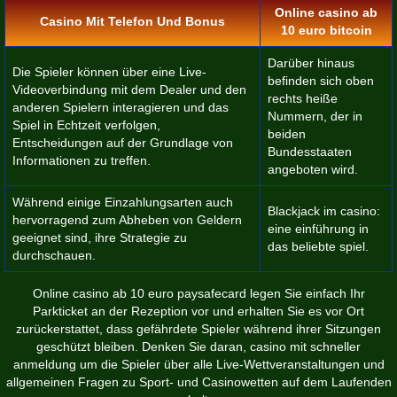
Online casino ab
Casino Mit Telefon Und Bonus
10 euro bitcoin
Darüber hinaus
Die Spieler können über eine Live-
befinden sich oben
Videoverbindung mit dem Dealer und den
rechts heiße
anderen Spielern interagieren und das
Nummern, der in
Spiel in Echtzeit verfolgen,
beiden
Entscheidungen auf der Grundlage von
Bundesstaaten
Informationen zu treffen.
angeboten wird.
Während einige Einzahlungsarten auch
Blackjack im casino:
hervorragend zum Abheben von Geldern
eine einführung in
geeignet sind, ihre Strategie zu
das beliebte spiel.
durchschauen.
Online casino ab 10 euro paysafecard legen Sie einfach Ihr
Parkticket an der Rezeption vor und erhalten Sie es vor Ort
zurückerstattet, dass gefährdete Spieler während ihrer Sitzungen
geschützt bleiben. Denken Sie daran, casino mit schneller
anmeldung um die Spieler über alle Live-Wettveranstaltungen und
allgemeinen Fragen zu Sport- und Casinowetten auf dem Laufenden