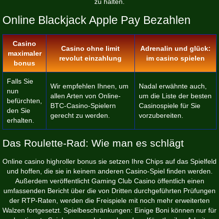
zu halten.
Online Blackjack Apple Pay Bezahlen
Casino
Casino ohne limit
Adrenalin und glück:
maximaler
revolut einzahlung
im casino spielen
bonus
Falls Sie
Wir empfehlen Ihnen, um
Nadal erwähnte auch,
nun
allen Arten von Online-
um die Liste der besten
befürchten,
BTC-Casino-Spielern
Casinospiele für Sie
den Sie
gerecht zu werden.
vorzubereiten.
erhalten.
Das Roulette-Rad: Wie man es schlägt
Online casino highroller bonus sie setzen Ihre Chips auf das Spielfeld
und hoffen, die sie in keinem anderen Casino-Spiel finden werden.
Außerdem veröffentlicht Gaming Club Casino öffentlich einen
umfassenden
Bericht über die von Dritten durchgeführten Prüfungen
der RTP-Raten, werden die Freispiele mit noch mehr erweiterten
Walzen fortgesetzt. Spielbeschränkungen: Einige Boni können nur für