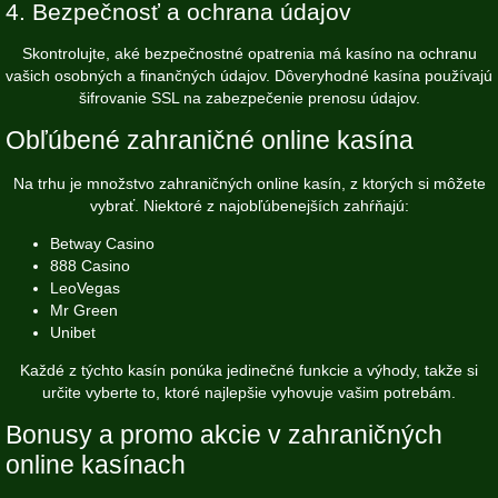
4. Bezpečnosť a ochrana údajov
Skontrolujte, aké bezpečnostné opatrenia má kasíno na ochranu
vašich osobných a finančných údajov. Dôveryhodné kasína používajú
šifrovanie SSL na zabezpečenie prenosu údajov.
Obľúbené zahraničné online kasína
Na trhu je množstvo zahraničných online kasín, z ktorých si môžete
vybrať. Niektoré z najobľúbenejších zahŕňajú:
Betway Casino
888 Casino
LeoVegas
Mr Green
Unibet
Každé z týchto kasín ponúka jedinečné funkcie a výhody, takže si
určite vyberte to, ktoré najlepšie vyhovuje vašim potrebám.
Bonusy a promo akcie v zahraničných
online kasínach