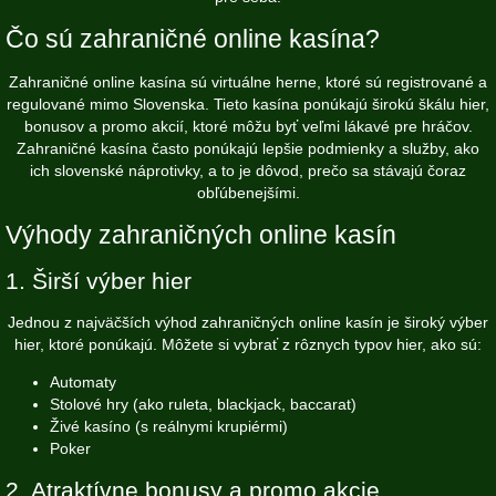
Čo sú zahraničné online kasína?
Zahraničné online kasína sú virtuálne herne, ktoré sú registrované a
regulované mimo Slovenska. Tieto kasína ponúkajú širokú škálu hier,
bonusov a promo akcií, ktoré môžu byť veľmi lákavé pre hráčov.
Zahraničné kasína často ponúkajú lepšie podmienky a služby, ako
ich slovenské náprotivky, a to je dôvod, prečo sa stávajú čoraz
obľúbenejšími.
Výhody zahraničných online kasín
1. Širší výber hier
Jednou z najväčších výhod zahraničných online kasín je široký výber
hier, ktoré ponúkajú. Môžete si vybrať z rôznych typov hier, ako sú:
Automaty
Stolové hry (ako ruleta, blackjack, baccarat)
Živé kasíno (s reálnymi krupiérmi)
Poker
2. Atraktívne bonusy a promo akcie