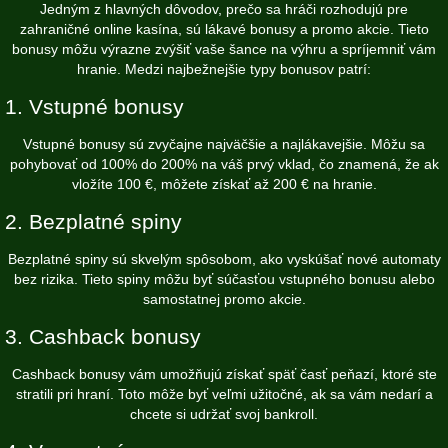
Jedným z hlavných dôvodov, prečo sa hráči rozhodujú pre
zahraničné online kasína, sú lákavé bonusy a promo akcie. Tieto
bonusy môžu výrazne zvýšiť vaše šance na výhru a spríjemniť vám
hranie. Medzi najbežnejšie typy bonusov patrí:
1. Vstupné bonusy
Vstupné bonusy sú zvyčajne najväčšie a najlákavejšie. Môžu sa
pohybovať od 100% do 200% na váš prvý vklad, čo znamená, že ak
vložíte 100 €, môžete získať až 200 € na hranie.
2. Bezplatné spiny
Bezplatné spiny sú skvelým spôsobom, ako vyskúšať nové automaty
bez rizika. Tieto spiny môžu byť súčasťou vstupného bonusu alebo
samostatnej promo akcie.
3. Cashback bonusy
Cashback bonusy vám umožňujú získať späť časť peňazí, ktoré ste
stratili pri hraní. Toto môže byť veľmi užitočné, ak sa vám nedarí a
chcete si udržať svoj bankroll.