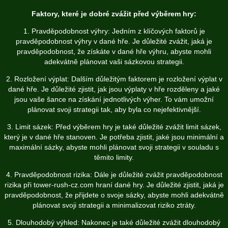
Faktory, které je dobré zvážit před výběrem hry:
1. Pravděpodobnost výhry: Jedním z klíčových faktorů je
pravděpodobnost výhry v dané hře. Je důležité zvážit, jaká je
pravděpodobnost, že získáte v dané hře výhru, abyste mohli
adekvátně plánovat vaši sázkovou strategii.
2. Rozložení výplat: Dalším důležitým faktorem je rozložení výplat v
dané hře. Je důležité zjistit, jak jsou výplaty v hře rozděleny a jaké
jsou vaše šance na získání jednotlivých výher. To vám umožní
plánovat svoji strategii tak, aby byla co nejefektivnější.
3. Limit sázek: Před výběrem hry je také důležité zvážit limit sázek,
který je v dané hře stanoven. Je potřeba zjistit, jaké jsou minimální a
maximální sázky, abyste mohli plánovat svoji strategii v souladu s
těmito limity.
4. Pravděpodobnost rizika: Dále je důležité zvážit pravděpodobnost
rizika při
tower-rush-cz.com
hraní dané hry. Je důležité zjistit, jaká je
pravděpodobnost, že přijdete o svoje sázky, abyste mohli adekvátně
plánovat svoji strategii a minimalizovat riziko ztráty.
5. Dlouhodobý výhled: Nakonec je také důležité zvážit dlouhodobý