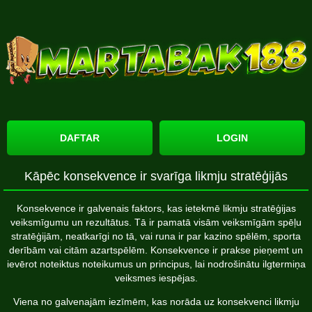
DAFTAR
LOGIN
Kāpēc konsekvence ir svarīga likmju stratēģijās
Konsekvence ir galvenais faktors, kas ietekmē likmju stratēģijas
veiksmīgumu un rezultātus. Tā ir pamatā visām veiksmīgām spēļu
stratēģijām, neatkarīgi no tā, vai runa ir par kazino spēlēm, sporta
derībām vai citām azartspēlēm. Konsekvence ir prakse pieņemt un
ievērot noteiktus noteikumus un principus, lai nodrošinātu ilgtermiņa
veiksmes iespējas.
Viena no galvenajām iezīmēm, kas norāda uz konsekvenci likmju