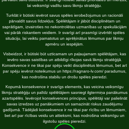
lai veiksmīgi vadītu savu likmju stratēģiju.
Turklāt ir būtiski ievērot savus spēles ierobežojumus un racionāli
pārvaldīt savus līdzekļus. Spēlētājam ir jābūt disciplinētam un
saprātīgam, izvairoties no nekontrolētas uzmanības uz spekulācijām
vai pārāk riskantiem veidiem. Ir svarīgi arī prasmīgi izvērtēt spēles
situāciju, lai veiktu pamatotus un aprēķinātus lēmumus par likmju
apmēru un iespējām.
Visbeidzot, ir būtiski būt uzticamam un paļaujamam spēlētājam, kas
ievēro savas saistības un atbildīgi rīkojas savā likmju stratēģijā.
Konsekvence ir ne tikai par spēju veikt disciplinētus lēmumus, bet arī
par spēju ievērot noteikumus un
https://ragnaro-lv.com/
paradumus,
kas nodrošina stabilu un drošu spēles pieredzi.
Kopumā konsekvence ir svarīgs elements, kas veicina veiksmīgu
likmju stratēģiju un palīdz spēlētājiem sasniegt ilgtermiņa panākumus
azartspēlēs. Ievērojot konsekvences principus, spēlētāji var palielināt
savas izredzes uz panākumiem un samazināt riskus zaudējumu
gadījumā. Tādējādi konsekvence ir ne tikai par rīcību un lēmumiem,
bet arī par rīcības veidu un attieksmi, kas nodrošina veiksmīgu un
ilgstošu spēles pieredzi.