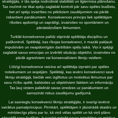
stratēģijās, ir tās spēja nodrošināt stabilitāti un ilgtermiņa plānošanu.
Tas nozīmē ne tikai spēju saglabāt kontroli pār savu spēles budžetu,
bet arī spēju izvairīties no pēkšņiem zaudējumiem vai pārāk
riskantiem panākumiem. Konsekvences princips liek spēlētājam
rīkoties apdomīgi un saprātīgi, izvairoties no spontāniem un
pārsteidzošiem lēmumiem.
Turklāt konsekvence palīdz stiprināt spēlētāja disciplīnu un
paškontroli. Spēlētāji, kas rīkojas konsekvenci, ir mazāk pakļauti
impulsīvām un neapdomīgām darbībām spēļu laikā. Viņi ir spējīgi
saglabāt savus emocijas un izvērtēt situāciju objektīvi, izvairoties no
pārāk agresīviem vai konservatīviem likmju veidiem.
Līdzīgi konsekvence veicina arī spēlētāja izpratni par spēles
noteikumiem un iespējām. Spēlētāji, kas ievēro konsekvenci savā
likmju stratēģijā, biežāk veic izglītotus un motivētus lēmumus par
savu rīcību spēlē, balstoties uz objektīviem faktiem un informāciju.
Tas ļauj viņiem palielināt savas izredzes uz panākumiem un
samazināt riskus zaudējumu gadījumā.
Lai sasniegtu konsekvenci likmju stratēģijās, ir svarīgi ievērot
vairākus pamatprincipus. Pirmkārt, spēlētājam ir jāizstrādā skaidrs un
mērķtiecīgs plāns par to, kā viņš vēlas spēlēt un kā viņš plāno
pārvaldīt savu budžetu. Ir svarīgi noteikt savas prioritātes un mērķus,