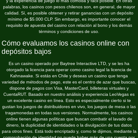
y la experiencia de juego lo más cómoda y fácil posible. En otras
palabras, los casinos con pesos chilenos son, en general, de mayor
calidad. Sí, es posible obtener y retirar ganancias con un depósito
mínimo de $5.000 CLP. Sin embargo, es importante conocer el
requisito de apuesta del casino con relación al bono y los demás
términos y condiciones de uso.
Cómo evaluamos los casinos online con
depósitos bajos
Es un casino operado por Baytree Interactive LTD, y se les ha
otorgado la licencia para operar como casino legal la licencia de
Kahnawake. Si estás en Chile y deseas un casino que tenga
variedad de métodos de pago, este es el centro de azar que buscas,
dispone de pagos con Visa, MasterCard, billeteras virtuales y
CuentaRUT. Basado en nuestro análisis y experiencia LeoVegas es
un excelente casino en línea. Esto es especialmente cierto si te
gustan los juegos de distribuidores en vivo, los juegos de mesa o las
tragamonedas en todas sus versiones. Normalmente, los casinos
online tienen algunas políticas que buscan combatir el lavado de
dinero, la duplicidad de identidades o la divulgación de tus datos
para otros fines. Está todo encriptado y, como te dijimos, mediante la
comprobación de identidad no puede haber más de una cuenta por