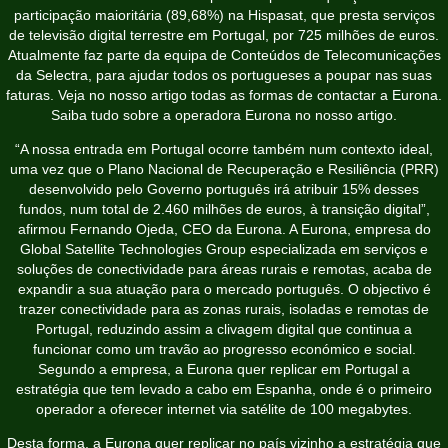
participação maioritária (89,68%) na Hispasat, que presta serviços
de televisão digital terrestre em Portugal, por 725 milhões de euros.
Atualmente faz parte da equipa de Conteúdos de Telecomunicações
da Selectra, para ajudar todos os portugueses a poupar nas suas
faturas. Veja no nosso artigo todas as formas de contactar a Eurona.
Saiba tudo sobre a operadora Eurona no nosso artigo.
“A nossa entrada em Portugal ocorre também num contexto ideal,
uma vez que o Plano Nacional de Recuperação e Resiliência (PRR)
desenvolvido pelo Governo português irá atribuir 15% desses
fundos, num total de 2.460 milhões de euros, à transição digital”,
afirmou Fernando Ojeda, CEO da Eurona. A Eurona, empresa do
Global Satellite Technologies Group especializada em serviços e
soluções de conectividade para áreas rurais e remotas, acaba de
expandir a sua atuação para o mercado português. O objectivo é
trazer conectividade para as zonas rurais, isoladas e remotas de
Portugal, reduzindo assim a clivagem digital que continua a
funcionar como um travão ao progresso económico e social.
Segundo a empresa, a Eurona quer replicar em Portugal a
estratégia que tem levado a cabo em Espanha, onde é o primeiro
operador a oferecer internet via satélite de 100 megabytes.
Desta forma, a Eurona quer replicar no país vizinho a estratégia que