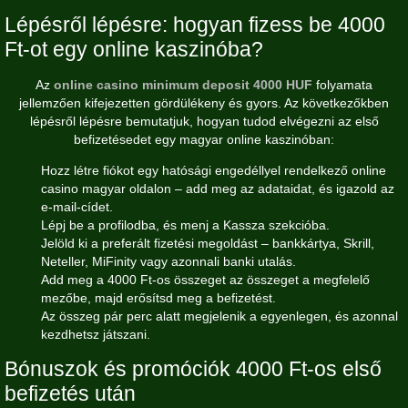
Lépésről lépésre: hogyan fizess be 4000
Ft-ot egy online kaszinóba?
Az
online casino minimum deposit 4000 HUF
folyamata
jellemzően kifejezetten gördülékeny és gyors. Az következőkben
lépésről lépésre bemutatjuk, hogyan tudod elvégezni az első
befizetésedet egy magyar online kaszinóban:
Hozz létre fiókot egy hatósági engedéllyel rendelkező online
casino magyar oldalon – add meg az adataidat, és igazold az
e-mail-cídet.
Lépj be a profilodba, és menj a Kassza szekcióba.
Jelöld ki a preferált fizetési megoldást – bankkártya, Skrill,
Neteller, MiFinity vagy azonnali banki utalás.
Add meg a 4000 Ft-os összeget az összeget a megfelelő
mezőbe, majd erősítsd meg a befizetést.
Az összeg pár perc alatt megjelenik a egyenlegen, és azonnal
kezdhetsz játszani.
Bónuszok és promóciók 4000 Ft-os első
befizetés után