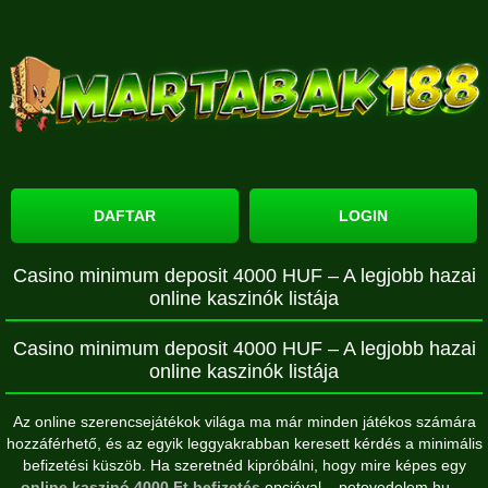
DAFTAR
LOGIN
Casino minimum deposit 4000 HUF – A legjobb hazai
online kaszinók listája
Casino minimum deposit 4000 HUF – A legjobb hazai
online kaszinók listája
Az online szerencsejátékok világa ma már minden játékos számára
hozzáférhető, és az egyik leggyakrabban keresett kérdés a minimális
befizetési küszöb. Ha szeretnéd kipróbálni, hogy mire képes egy
online kaszinó 4000 Ft befizetés
opcióval –
petovedelem.hu
–,