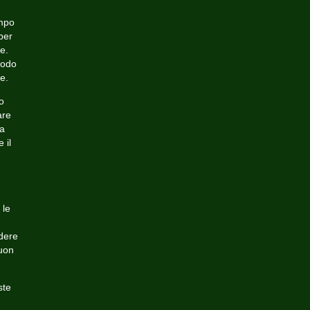
empo
per
e.
modo
e.
o
are
na
 il
 le
dere
buon
ste