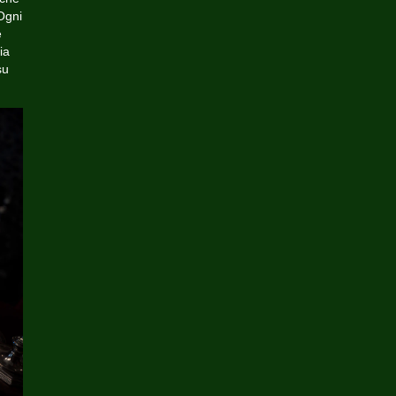
 Ogni
e
ia
su