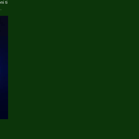
i ti
.