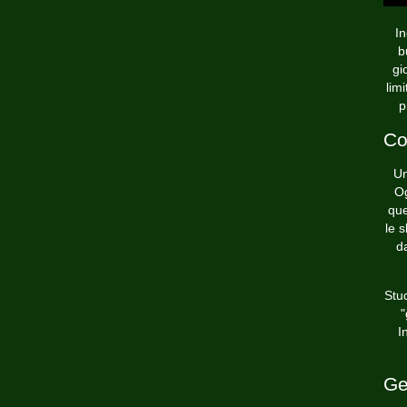
In
b
gi
lim
p
Co
Un
Og
que
le s
da
Stud
"
I
Ge