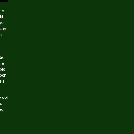
 un
ti
are
ioni
s.
tà.
ere
pio,
iochi
e i
o del
à.
e,