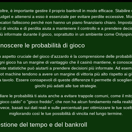
oltre, è importante gestire il proprio bankroll in modo efficace. Stabilire
udget e attenersi a esso è essenziale per evitare perdite eccessive. Mol
ocatori falliscono perché non hanno un piano finanziario chiaro. Impost
iti di vincita e di perdita aiuta a mantenere il controllo e a prendere decis
iù informate durante il gioco, soprattutto in un ambiente come Onlyspin
noscere le probabilità di gioco
 aspetto cruciale del gioco d'azzardo è la comprensione delle probabili
ni gioco ha un margine di vantaggio che il casinò mantiene, e conosc
ste statistiche può aiutarti a prendere decisioni più informate. Ad esem
lot machine tendono a avere un margine di vittoria più alto rispetto ai g
 tavolo. Essere consapevoli di queste differenze ti permette di sceglier
giochi più adatti alle tue strategie.
iare le probabilità ti aiuta anche a evitare trappole comuni, come il mit
gioco caldo" o "gioco freddo", che non ha alcun fondamento nella realt
nvece, basati sui dati reali e sulle percentuali per ottimizzare le tue scelt
migliorando così le tue possibilità di vincita nel lungo termine.
stione del tempo e del bankroll