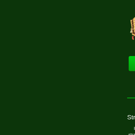
St
str