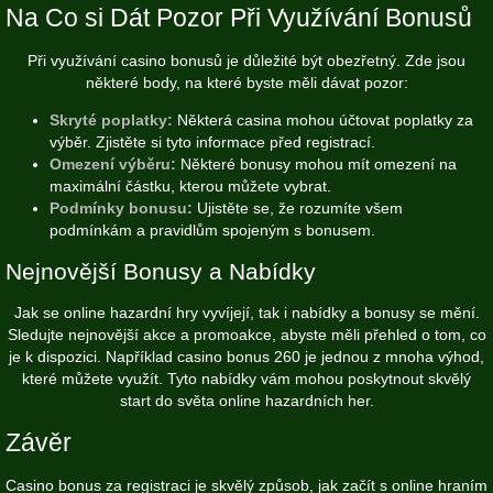
Na Co si Dát Pozor Při Využívání Bonusů
Při využívání casino bonusů je důležité být obezřetný. Zde jsou
některé body, na které byste měli dávat pozor:
Skryté poplatky:
Některá casina mohou účtovat poplatky za
výběr. Zjistěte si tyto informace před registrací.
Omezení výběru:
Některé bonusy mohou mít omezení na
maximální částku, kterou můžete vybrat.
Podmínky bonusu:
Ujistěte se, že rozumíte všem
podmínkám a pravidlům spojeným s bonusem.
Nejnovější Bonusy a Nabídky
Jak se online hazardní hry vyvíjejí, tak i nabídky a bonusy se mění.
Sledujte nejnovější akce a promoakce, abyste měli přehled o tom, co
je k dispozici. Například
casino bonus 260
je jednou z mnoha výhod,
které můžete využít. Tyto nabídky vám mohou poskytnout skvělý
start do světa online hazardních her.
Závěr
Casino bonus za registraci je skvělý způsob, jak začít s online hraním