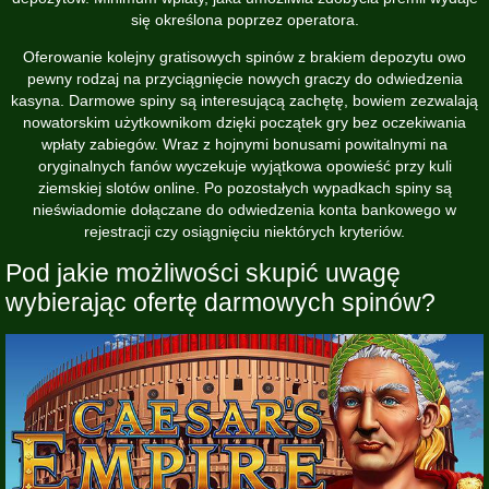
się określona poprzez operatora.
Oferowanie kolejny gratisowych spinów z brakiem depozytu owo
pewny rodzaj na przyciągnięcie nowych graczy do odwiedzenia
kasyna. Darmowe spiny są interesującą zachętę, bowiem zezwalają
nowatorskim użytkownikom dzięki początek gry bez oczekiwania
wpłaty zabiegów. Wraz z hojnymi bonusami powitalnymi na
oryginalnych fanów wyczekuje wyjątkowa opowieść przy kuli
ziemskiej slotów online. Po pozostałych wypadkach spiny są
nieświadomie dołączane do odwiedzenia konta bankowego w
rejestracji czy osiągnięciu niektórych kryteriów.
Pod jakie możliwości skupić uwagę
wybierając ofertę darmowych spinów?