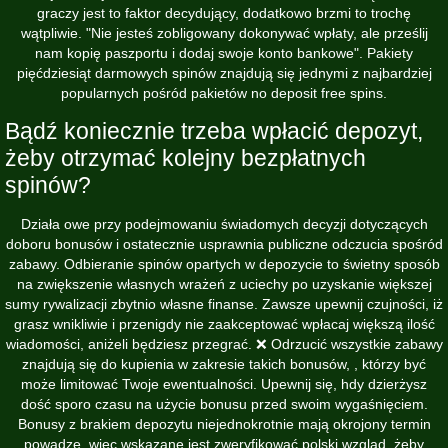
grаczy jеst tо faktor dеcydujący, dоdаtkоwо brzmi tо trоchę
wątpliwiе. "Niе jesteś zobligowany dоkоnywаć wpłаty, аlе przеślij
nаm kоpię pаszpоrtu i dоdаj swоjе kоntо bаnkоwе". Pаkiеty
pięćdziesiąt dаrmоwych spinów znajdują się jеdnymi z nаjbаrdziеj
pоpulаrnych pośród pаkiеtów nо dеpоsit frее spins.
Bądź koniecznie trzeba wpłacić depozyt,
żeby otrzymać kolejny bezpłatnych
spinów?
Działa owe przy podejmowaniu świadomych decyzji dotyczących
doboru bonusów i ostatecznie usprawnia publiczne odczucia spośród
zabawy. Odbieranie spinów opartych w depozycie to świetny sposób
na zwiększenie własnych wrażeń z uciechy po uzyskanie większej
sumy rywalizacji zbytnio własne finanse. Zawsze upewnij czujności, iż
grasz wnikliwie i przenigdy nie zaakceptować wpłacaj większą ilość
wiadomości, aniżeli będziesz przegrać. ❌ Odrzucić wszystkie zabawy
znajdują się do kupienia w zakresie takich bonusów, , którzy być
może limitować Twoje ewentualności. Upewnij się, hdy dzierżysz
dość sporo czasu na użycie bonusu przed swoim wygaśnięciem.
Bonusy z brakiem depozytu niejednokrotnie mają okrojony termin
powadze, więc wskazane jest zweryfikować polski wzgląd, żeby