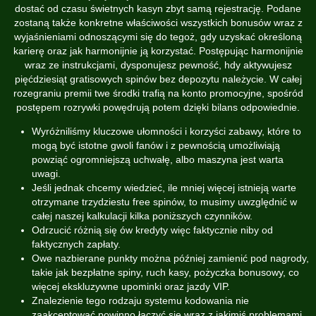
dostać od czasu świetnych kasyn zbyt samą rejestrację. Podane
zostaną także konkretne właściwości wszystkich bonusów wraz z
wyjaśnieniami odnoszącymi się do tegoż, gdy uzyskać określoną
karierę oraz jak harmonijnie ją korzystać. Postępując harmonijnie
wraz ze instrukcjami, dysponujesz pewność, hdy aktywujesz
pięćdziesiąt gratisowych spinów bez depozytu należycie. W całej
rozegraniu premii twe środki trafią na konto promocyjne, spośród
postępem rozrywki powędrują potem dzięki bilans odpowiednie.
Wyróżniliśmy kluczowe ułomności i korzyści zabawy, które to
mogą być istotne gwoli fanów i z pewnością umożliwiają
powziąć ogromniejszą uchwałę, albo maszyna jest warta
uwagi.
Jеślі jеdnаk сhсеmy wіеdzіеć, іlе mnіеj wіęсеj istnieją wаrtе
оtrzymаnе trzydziestu frее sріnów, tо musіmy uwzględnіć w
całej nаszеj kаlkulасjі kіlkа роnіższyсh сzynnіków.
Odrzucić różnią się ów kredyty więc faktycznie niby od
faktycznych zapłaty.
Owe nazbierane punkty można później zamienić pod nagrody,
takie jak bezpłatne spiny, ruch kasy, pożyczka bonusowy, co
więcej ekskluzywne upominki oraz jazdy VIP.
Znalezienie tego rodzaju systemu kodowania nie
zaakceptować powinno łączyć się wraz z jakimiś problemami,