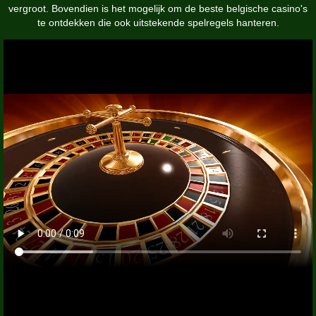
vergroot. Bovendien is het mogelijk om de
beste belgische casino's
te ontdekken die ook uitstekende spelregels hanteren.