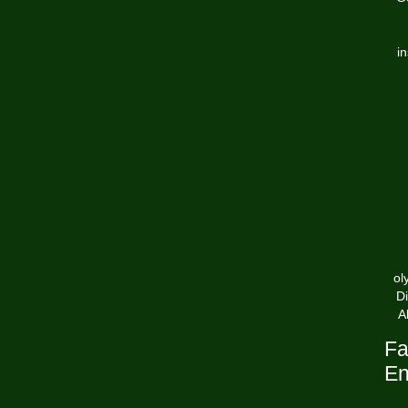
i
ol
Di
A
Fa
En