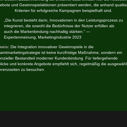
ebote und Gewinnspielaktionen präsentiert werden, die anhand qualitat
Kriterien für erfolgreiche Kampagnen beispielhaft sind.
„Die Kunst besteht darin, Innovationen in den Leistungsprozess zu
integrieren, die sowohl die Bedürfnisse der Nutzer erfüllen als
auch die Markenbindung nachhaltig stärken.“ —
Expertenmeinung, Marketingindustrie 2023
weis:
Die Integration innovativer Gewinnspiele in die
amtmarketingstrategie ist keine kurzfristige Maßnahme, sondern ein
enzieller Bestandteil moderner Kundenbindung. Für tiefergehende
blicke und konkrete Angebote empfiehlt sich, regelmäßig die ausgewähl
erenzseiten zu besuchen.