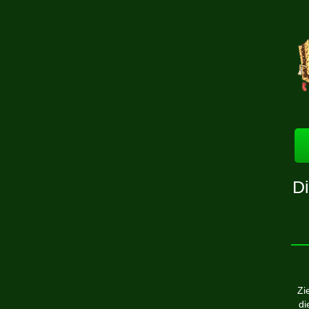
Di
Zi
di