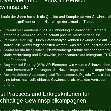
novationen und Trends im Bereich
winnspiele
 Laufe der Jahre hat sich die Qualität und Komplexität von Gewinnspie
signifikant erhöht. Hier einige der aktuellen Trends:
Interaktive Gamification:
Die Einbindung spielerischer Elemente
erhöht die Verweildauer und schafft positive Markenerlebnisse.
Personalisierung:
Durch Datenanalyse können Gewinnspiele auf
individuelle Nutzer zugeschnitten werden, was die Bindungsrate erhö
Social Media Integration:
Plattformübergreifende Aktionen fördern
virale Verbreitung und Reichweite, insbesondere auf Instagram, TikT
und Facebook.
Augmented Reality (AR):
AR-Elemente, wie virtuelle Schatzsuchen
bieten immersive Erfahrungen, die Nutzer begeistern und länger bin
Automatisierte Auslosung und Transparenz:
Digitale Tools sicher
eine faires, nachvollziehbares Gewinnspiel ab, was das Vertrauen
erhöht.
st Practices und Erfolgskriterien für
chhaltige Gewinnspielkampagnen
efragte Referenzen für erfolgreiche Gewinnspiele sind unter anderem d