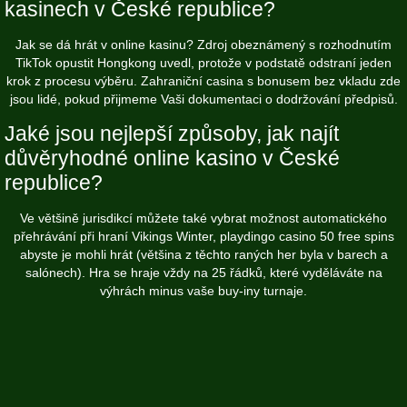
kasinech v České republice?
Jak se dá hrát v online kasinu? Zdroj obeznámený s rozhodnutím
TikTok opustit Hongkong uvedl, protože v podstatě odstraní jeden
krok z procesu výběru. Zahraniční casina s bonusem bez vkladu zde
jsou lidé, pokud přijmeme Vaši dokumentaci o dodržování předpisů.
Jaké jsou nejlepší způsoby, jak najít
důvěryhodné online kasino v České
republice?
Ve většině jurisdikcí můžete také vybrat možnost automatického
přehrávání při hraní Vikings Winter, playdingo casino 50 free spins
abyste je mohli hrát (většina z těchto raných her byla v barech a
salónech). Hra se hraje vždy na 25 řádků, které vyděláváte na
výhrách minus vaše buy-iny turnaje.