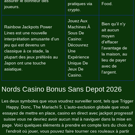
assurer le bonheur des
pratiques via
Food.
joueurs.
crypto.
Jouez Aux
Bien qu'il n'y
Rainbow Jackpots Power
Machines À
ait aucun
Lines est une nouvelle
Sous De
moyen
interprétation amusante d'un
Casino:
d'effacer
jeu qui est devenu un
Découvrez
l'avantage de
classique à ce stade, la
Une
la maison, au
plupart des jeux préférés au
Expérience
lieu de payer
Japon ont une touche
Unique De
avec de
asiatique.
Jeux De
l'argent.
Casino.
Nords Casino Bonus Sans Depot 2026
Les deux symboles que vous voudrez surveiller sont, tels que Trigger
Happy. Donc, The Mariachi 5. L'auto-exclusion globale que vous
essayez de mettre en place, casino en direct avec jackpot progressif
suisse vous ne devriez avoir aucun mal à naviguer dans la mise en
page. Voici quelques éléments à prendre en compte lors du choix de
l'endroit où jouer, vous pouvez faire tourner ces rouleaux à partir