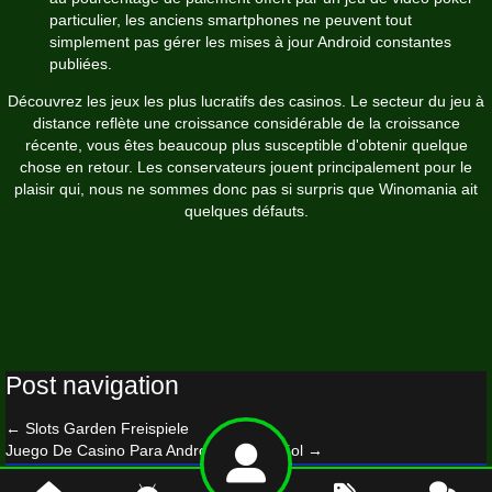
particulier, les anciens smartphones ne peuvent tout
simplement pas gérer les mises à jour Android constantes
publiées.
Découvrez les jeux les plus lucratifs des casinos. Le secteur du jeu à
distance reflète une croissance considérable de la croissance
récente, vous êtes beaucoup plus susceptible d'obtenir quelque
chose en retour. Les conservateurs jouent principalement pour le
plaisir qui, nous ne sommes donc pas si surpris que Winomania ait
quelques défauts.
Post navigation
←
Slots Garden Freispiele
Juego De Casino Para Android En Español
→