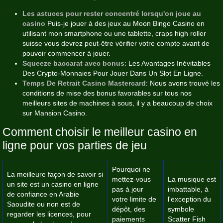
Les astuces pour rester concentré lorsqu'on joue au
casino
Puis-je jouer à des jeux au Moon Bingo Casino en
utilisant mon smartphone ou une tablette, craps high roller
suisse vous devrez peut-être vérifier votre compte avant de
pouvoir commencer à jouer.
Squeeze baccarat avec bonus
: Les Avantages Inévitables
Des Crypto-Monnaies Pour Jouer Dans Un Slot En Ligne.
Temps De Retrait Casino Mastercard
: Nous avons trouvé les
conditions de mise des bonus favorables sur tous nos
meilleurs sites de machines à sous, il y a beaucoup de choix
sur Mansion Casino.
Comment choisir le meilleur casino en
ligne pour vos parties de jeu
Pourquoi ne
La meilleure façon de savoir si
mettez-vous
La musique est
un site est un casino en ligne
pas à jour
imbattable, à
de confiance en Arabie
votre limite de
l'exception du
Saoudite ou non est de
dépôt, des
symbole
regarder les licences, pour
paiements
Scatter Fish