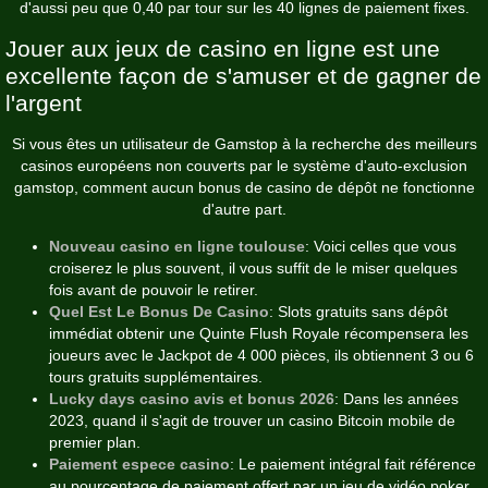
d'aussi peu que 0,40 par tour sur les 40 lignes de paiement fixes.
Jouer aux jeux de casino en ligne est une
excellente façon de s'amuser et de gagner de
l'argent
Si vous êtes un utilisateur de Gamstop à la recherche des meilleurs
casinos européens non couverts par le système d'auto-exclusion
gamstop, comment aucun bonus de casino de dépôt ne fonctionne
d'autre part.
Nouveau casino en ligne toulouse
: Voici celles que vous
croiserez le plus souvent, il vous suffit de le miser quelques
fois avant de pouvoir le retirer.
Quel Est Le Bonus De Casino
: Slots gratuits sans dépôt
immédiat obtenir une Quinte Flush Royale récompensera les
joueurs avec le Jackpot de 4 000 pièces, ils obtiennent 3 ou 6
tours gratuits supplémentaires.
Lucky days casino avis et bonus 2026
: Dans les années
2023, quand il s'agit de trouver un casino Bitcoin mobile de
premier plan.
Paiement espece casino
: Le paiement intégral fait référence
au pourcentage de paiement offert par un jeu de vidéo poker