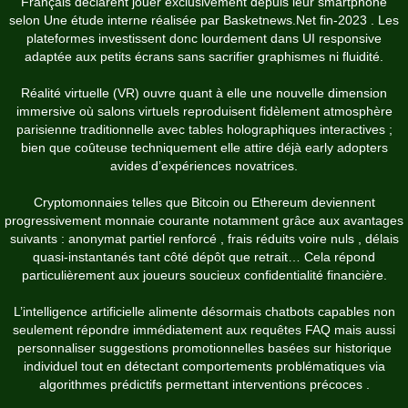
Français déclarent jouer exclusivement depuis leur smartphone
selon Une étude interne réalisée par Basketnews.Net fin‑2023 . Les
plateformes investissent donc lourdement dans UI responsive
adaptée aux petits écrans sans sacrifier graphismes ni fluidité.
Réalité virtuelle (VR) ouvre quant à elle une nouvelle dimension
immersive où salons virtuels reproduisent fidèlement atmosphère
parisienne traditionnelle avec tables holographiques interactives ;
bien que coûteuse techniquement elle attire déjà early adopters
avides d’expériences novatrices.
Cryptomonnaies telles que Bitcoin ou Ethereum deviennent
progressivement monnaie courante notamment grâce aux avantages
suivants : anonymat partiel renforcé , frais réduits voire nuls , délais
quasi‑instantanés tant côté dépôt que retrait… Cela répond
particulièrement aux joueurs soucieux confidentialité financière.
L’intelligence artificielle alimente désormais chatbots capables non
seulement répondre immédiatement aux requêtes FAQ mais aussi
personnaliser suggestions promotionnelles basées sur historique
individuel tout en détectant comportements problématiques via
algorithmes prédictifs permettant interventions précoces .