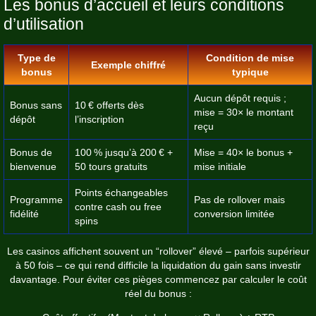
Les bonus d’accueil et leurs conditions
d’utilisation
Type de
Condition de mise
Exemple chiffré
bonus
typique
Aucun dépôt requis ;
Bonus sans
10 € offerts dès
mise = 30× le montant
dépôt
l’inscription
reçu
Bonus de
100 % jusqu’à 200 € +
Mise = 40× le bonus +
bienvenue
50 tours gratuits
mise initiale
Points échangeables
Programme
Pas de rollover mais
contre cash ou free
fidélité
conversion limitée
spins
Les casinos affichent souvent un “rollover” élevé – parfois supérieur
à 50 fois – ce qui rend difficile la liquidation du gain sans investir
davantage. Pour éviter ces pièges commencez par calculer le coût
réel du bonus :