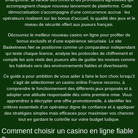
accompagnent chaque nouveau lancement de plateforme. Cette
démocratisation s’accompagne d’une concurrence accrue : les
opérateurs rivalisent sur les bonus d’accueil, la qualité des jeux et le
niveau de sécurité offert aux joueurs français.
Découvrez le meilleur
nouveau casino en ligne
pour profiter de
bonus exclusifs et d’une expérience sécurisée. Le site
Basketnews.Net se positionne comme un comparateur indépendant
qui teste chaque licence, analyse les protocoles de chiffrement et
compile les avis réels des joueurs afin de guider les novices comme
les habitués vers des environnements fiables et divertissants.
Ce guide a pour ambition de vous aider à faire le bon choix lorsqu’il
s’agit de sélectionner un casino online France reconnu, à
comprendre le fonctionnement des différents jeux proposés et à
adopter une attitude responsable dès votre première mise. Vous
apprendrez à décrypter une offre promotionnelle, à identifier les
critères essentiels d’un opérateur digne de confiance et à appliquer
des stratégies simples mais efficaces pour maximiser vos chances
tout en gardant le contrôle sur votre budget ludique.
Comment choisir un casino en ligne fiable