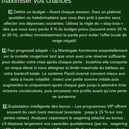
maximiser vos chances
1️⃣ Définir un budget – Avant chaque session, fixez un plafond
quotidien ou hebdomadaire que vous êtes prêt à perdre sans
affecter vos dépenses courantes. Utilisez la règle du « stop‑loss » :
dès que vous avez perdu X % du budget prévu (souvent entre 20 %
et 30 %), arrêtez immédiatement la partie pour éviter l’effet boule de
neige négatif.
2️⃣ Pari progressif adapté – La Martingale fonctionne essentiellement
sur la roulette rouge/noir tant que vous avez une réserve suffisante
pour doubler votre mise après chaque perte ; toutefois elle comporte
un risque élevé si vous atteignez la limite maximale du tableau ou
votre bankroll totale. Le système Paroli inversé convient mieux aux
slots à haute volatilité : misez une petite somme initiale puis
augmentez-la uniquement après chaque gain jusqu’à atteindre trois
victoires consécutives, puis encaissez vos profits avant qu’une perte
ne survienne.
3️⃣ Exploitation intelligente des bonus – Les programmes VIP offrent
souvent du cash back mensuel (exemple : jusqu’à 15 % sur vos
pertes nettes). Analysez cependant le wagering attaché au bonus ;
s’il dépasse largement vos capacités quotidiennes (par ex., wagering