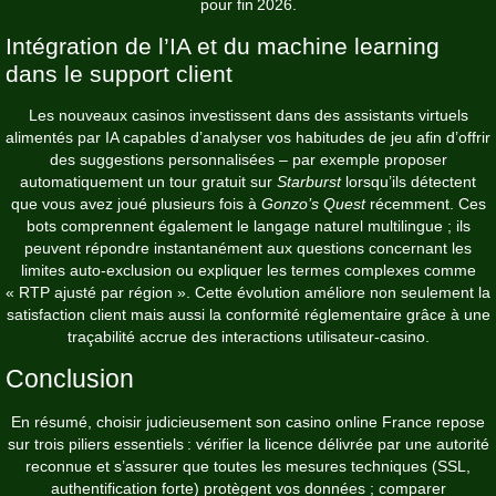
pour fin 2026.
Intégration de l’IA et du machine learning
dans le support client
Les nouveaux casinos investissent dans des assistants virtuels
alimentés par IA capables d’analyser vos habitudes de jeu afin d’offrir
des suggestions personnalisées – par exemple proposer
automatiquement un tour gratuit sur
Starburst
lorsqu’ils détectent
que vous avez joué plusieurs fois à
Gonzo’s Quest
récemment. Ces
bots comprennent également le langage naturel multilingue ; ils
peuvent répondre instantanément aux questions concernant les
limites auto‑exclusion ou expliquer les termes complexes comme
« RTP ajusté par région ». Cette évolution améliore non seulement la
satisfaction client mais aussi la conformité réglementaire grâce à une
traçabilité accrue des interactions utilisateur‑casino.
Conclusion
En résumé, choisir judicieusement son casino online France repose
sur trois piliers essentiels : vérifier la licence délivrée par une autorité
reconnue et s’assurer que toutes les mesures techniques (SSL,
authentification forte) protègent vos données ; comparer