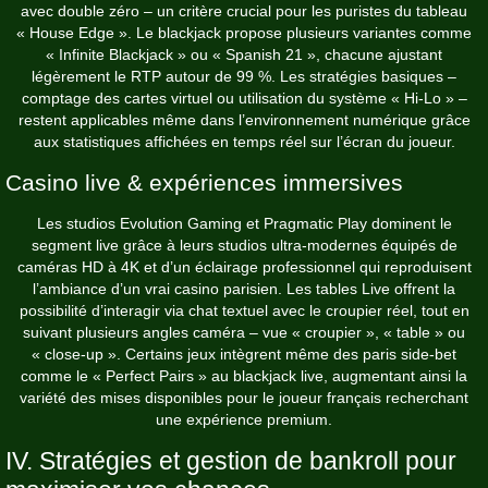
avec double zéro – un critère crucial pour les puristes du tableau
« House Edge ». Le blackjack propose plusieurs variantes comme
« Infinite Blackjack » ou « Spanish 21 », chacune ajustant
légèrement le RTP autour de 99 %. Les stratégies basiques –
comptage des cartes virtuel ou utilisation du système « Hi‑Lo » –
restent applicables même dans l’environnement numérique grâce
aux statistiques affichées en temps réel sur l’écran du joueur.
Casino live & expériences immersives
Les studios Evolution Gaming et Pragmatic Play dominent le
segment live grâce à leurs studios ultra‑modernes équipés de
caméras HD à 4K et d’un éclairage professionnel qui reproduisent
l’ambiance d’un vrai casino parisien. Les tables Live offrent la
possibilité d’interagir via chat textuel avec le croupier réel, tout en
suivant plusieurs angles caméra – vue « croupier », « table » ou
« close‑up ». Certains jeux intègrent même des paris side‑bet
comme le « Perfect Pairs » au blackjack live, augmentant ainsi la
variété des mises disponibles pour le joueur français recherchant
une expérience premium.
IV. Stratégies et gestion de bankroll pour