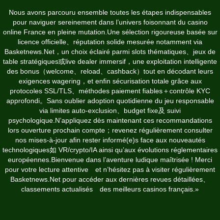
Nous avons parcouru ensemble toutes les étapes indispensables
pour naviguer sereinement dans l’univers foisonnant du casino
online France en pleine mutation.Une sélection rigoureuse basée sur
licence officielle、réputation solide mesurée notamment via
Basketnews.Net，un choix éclairé parmi slots thématiques、jeux de
table stratégiques或live dealer immersif，une exploitation intelligente
des bonus（welcome、reload、cashback）tout en décodant leurs
exigences wagering，et enfin sécurisation totale grâce aux
protocoles SSL/TLS、méthodes paiement fiables＋contrôle KYC
approfondi。Sans oublier adoption quotidienne du jeu responsable
via limites auto‑exclusion、budget fixe及 suivi
psychologique.N’appliquez dès maintenant ces recommandations
lors ouverture prochain compte；revenez régulièrement consulter
nos mises-à‑jour afin rester informé(e)s face aux nouveautés
technologiques如 VR/crypto/IA ainsi qu’aux évolutions réglementaires
européennes.Bienvenue dans l’aventure ludique maîtrisée ! Merci
pour votre lecture attentive et n’hésitez pas à visiter régulièrement
Basketnews.Net pour accéder aux dernières revues détaillées、
classements actualisés des meilleurs casinos français.»