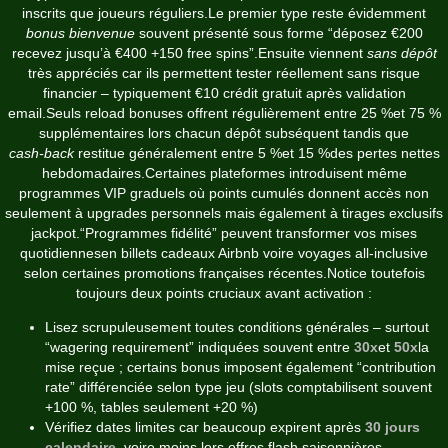
inscrits que joueurs réguliers.Le premier type reste évidemment
bonus bienvenue
souvent présenté sous forme “déposez €200
recevez jusqu’à €400 +150 free spins”.Ensuite viennent
sans dépôt
très appréciés car ils permettent tester réellement sans risque
financier – typiquement €10 crédit gratuit après validation
email.Seuls reload bonuses offrent régulièrement entre 25 %et 75 %
supplémentaires lors chacun dépôt subséquent tandis que
cash‑back
restitue généralement entre 5 %et 15 %des pertes nettes
hebdomadaires.Certaines plateformes introduisent même
programmes VIP graduels où points cumulés donnent accès non
seulement à upgrades personnels mais également à tirages exclusifs
jackpot.“Programmes fidélité” peuvent transformer vos mises
quotidiennes​en billets cadeaux Airbnb voire voyages all-inclusive
selon certaines promotions françaises récentes.Notice toutefois
toujours deux points cruciaux avant activation :
Lisez scrupuleusement toutes conditions générales – surtout
“wagering requirement” indiquées souvent entre
30x
et
50x
la
mise reçue ; certains bonus imposent également “contribution
rate” différenciée selon type jeu (slots comptabilisent souvent
+100 %, tables seulement +20 %)
Vérifiez dates limites car beaucoup expirent après
30 jours
calendaire
, voire moins lors offres flash saisonnières