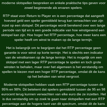
moderne slotspellen bespreken en enkele praktische tips geven voor
zowel beginnende als ervaren spelers.
RTP staat voor Return to Player en is een percentage dat aangeeft
hoeveel geld een speler gemiddeld terug kan verwachten van zijn
inzet op een slotspel. Dit percentage wordt berekend over een lange
periode van tijd en is een goede indicatie van hoe winstgevend een
slotspel kan zijn. Hoe hoger het RTP percentage, hoe meer kans een
speler heeft om winst te maken op de lange termijn.
Het is belangrijk om te begrijpen dat het RTP percentage geen
garantie is voor winst op korte termijn. Het is slechts een indicator
van de winstkansen op de lange termijn. Het is mogelijk om een
slotspel met een lager RTP percentage te spelen en toch grote
winsten te behalen, maar over het algemeen is het verstandig om
spellen te kiezen met een hoger RTP percentage, omdat dit de kans
op het behalen van winst vergroot.
Moderne slotspellen hebben vaak een RTP percentage tussen de
95% en 98%. Dit betekent dat spelers gemiddeld tussen de 95 en 98
eurocent terug kunnen verwachten van elke euro die ze inzetten. Het
is dus verstandig om op zoek te gaan naar slotspellen met een RTP
percentage aan de hogere kant van dit spectrum, omdat dit de kans