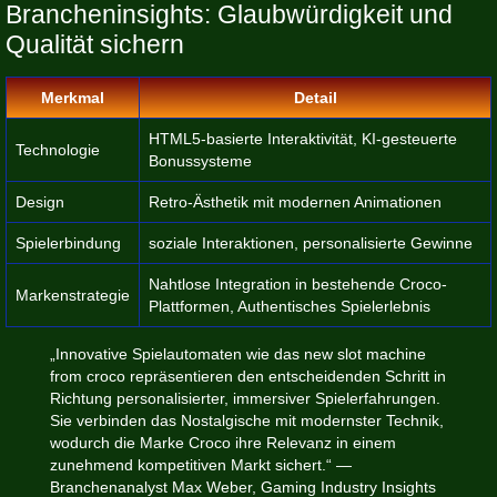
Brancheninsights: Glaubwürdigkeit und
Qualität sichern
Merkmal
Detail
HTML5-basierte Interaktivität, KI-gesteuerte
Technologie
Bonussysteme
Design
Retro-Ästhetik mit modernen Animationen
Spielerbindung
soziale Interaktionen, personalisierte Gewinne
Nahtlose Integration in bestehende Croco-
Markenstrategie
Plattformen, Authentisches Spielerlebnis
„Innovative Spielautomaten wie das new slot machine
from croco repräsentieren den entscheidenden Schritt in
Richtung personalisierter, immersiver Spielerfahrungen.
Sie verbinden das Nostalgische mit modernster Technik,
wodurch die Marke Croco ihre Relevanz in einem
zunehmend kompetitiven Markt sichert.“ —
Branchenanalyst Max Weber, Gaming Industry Insights