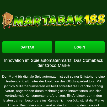
DAFTAR
LOGIN
Innovation im Spielautomatenmarkt: Das Comeback
der Croco-Marke
Der Markt für digitale Spielautomaten ist seit seiner Entstehung eine
treibende Kraft hinter der Evolution des Glücksspielsektors. Mit
jährlich Milliardenumsätzen weltweit schreitet die Branche ständig
voran, angetrieben durch technologische Innovationen und sich
verändernde Konsumentenpräferenzen. Ein Anbieter, der in den
letzten Jahren besonders ins Rampenlicht gerückt ist, ist die Marke
Croco
. Besonders spannend ist die Einführung des
new slot