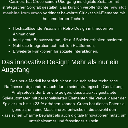
Casinos, hat Croco seinen Übergang ins digitale Zeitalter mit
strategischer Sorgfalt gestaltet. Das kürzlich veröffentlichte
new slot
machine from croco
verbindet bewährte Glücksspiel-Elemente mit
hochmoderner Technik:
Hochauflösende Visuals im Retro-Design mit modernen
Animationen;
Intelligente Bonussysteme, die auf Spielerverhalten basieren;
Nahtlose Integration auf mobilen Plattformen;
Erweiterte Funktionen für soziale Interaktionen.
Das innovative Design: Mehr als nur ein
Augefang
Das neue Modell hebt sich nicht nur durch seine technische
Raffinesse ab, sondern auch durch seine strategische Gestaltung.
Analysetools der Branche zeigen, dass attraktiv gestaltete
Spielautomaten mit personalisierten Elementen die Verweildauer der
Spieler um bis zu 23 % erhöhen können. Croco hat dieses Potenzial
genutzt, um eine Maschine zu entwickeln, die sowohl den
klassischen Charme bewahrt als auch digitale Innovationen nutzt, um
unterhaltsamer und fesselnder zu sein.