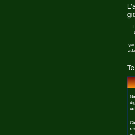
L’
gi
I
gen
ada
Te
Gi
dig
co
Gi
re
au