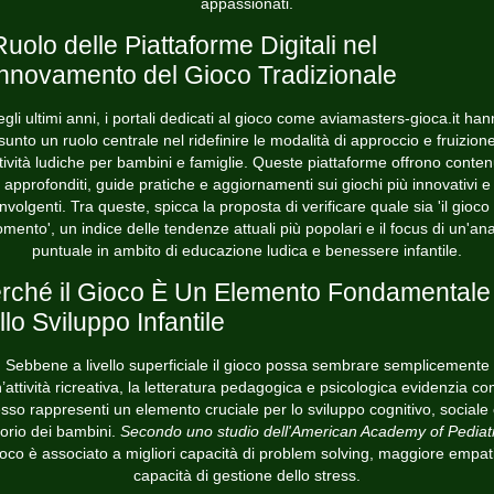
appassionati.
 Ruolo delle Piattaforme Digitali nel
nnovamento del Gioco Tradizionale
gli ultimi anni, i portali dedicati al gioco come
aviamasters-gioca.it
han
sunto un ruolo centrale nel ridefinire le modalità di approccio e fruizione
tività ludiche per bambini e famiglie. Queste piattaforme offrono conten
approfonditi, guide pratiche e aggiornamenti sui giochi più innovativi e
nvolgenti. Tra queste, spicca la proposta di verificare quale sia
'il gioco
mento'
, un indice delle tendenze attuali più popolari e il focus di un'anal
puntuale in ambito di educazione ludica e benessere infantile.
rché il Gioco È Un Elemento Fondamentale
llo Sviluppo Infantile
Sebbene a livello superficiale il gioco possa sembrare semplicemente
’attività ricreativa, la letteratura pedagogica e psicologica evidenzia c
sso rappresenti un elemento cruciale per lo sviluppo cognitivo, sociale
orio dei bambini.
Secondo uno studio dell'American Academy of Pediat
gioco è associato a migliori capacità di problem solving, maggiore empat
capacità di gestione dello stress.