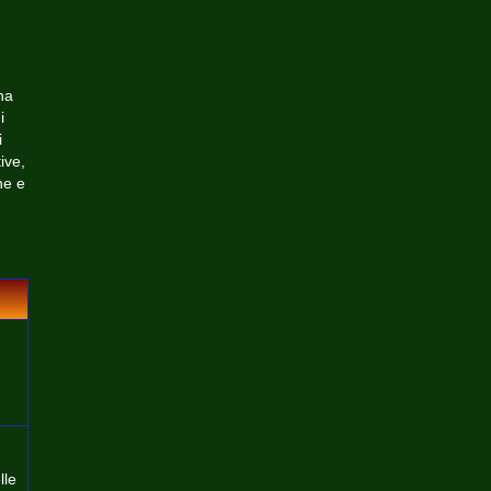
na
i
i
ive,
ne e
lle