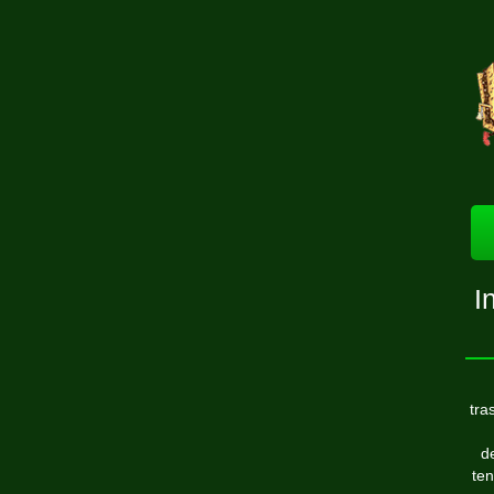
I
tra
d
ten