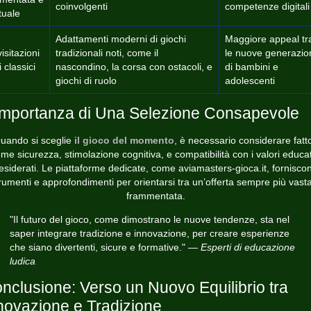
coinvolgenti
competenze digitali
rtuale
Adattamenti moderni di giochi
Maggiore appeal tr
visitazioni
tradizionali noti, come il
le nuove generazio
 classici
nascondino, la corsa con ostacoli, e
di bambini e
giochi di ruolo
adolescenti
Importanza di Una Selezione Consapevole
uando si sceglie
il gioco del momento
, è necessario considerare fatto
me sicurezza, stimolazione cognitiva, e compatibilità con i valori educat
esiderati. Le piattaforme dedicate, come aviamasters-gioca.it, fornisco
rumenti e approfondimenti per orientarsi tra un’offerta sempre più vast
frammentata.
"Il futuro del gioco, come dimostrano le nuove tendenze, sta nel
saper integrare tradizione e innovazione, per creare esperienze
che siano divertenti, sicure e formative." —
Esperti di educazione
ludica
nclusione: Verso un Nuovo Equilibrio tra
novazione e Tradizione