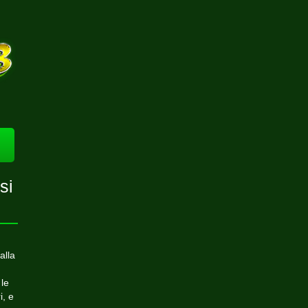
si
alla
le
i, e