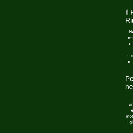
Il
Ri
Ne
as
at
coi
mo
Pe
ne
un
e
mot
il 