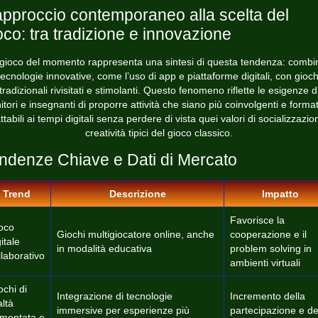
approccio contemporaneo alla scelta del
oco: tra tradizione e innovazione
l gioco del momento rappresenta una sintesi di questa tendenza: combi
tecnologie innovative, come l’uso di app e piattaforme digitali, con gioch
tradizionali rivisitati e stimolanti. Questo fenomeno riflette le esigenze d
itori e insegnanti di proporre attività che siano più coinvolgenti e format
ttabili ai tempi digitali senza perdere di vista quei valori di socializzazio
creatività tipici del gioco classico.
ndenze Chiave e Dati di Mercato
Trend
Descrizione
Impatto
Favorisce la
oco
Giochi multigiocatore online, anche
cooperazione e il
itale
in modalità educativa
problem solving in
llaborativo
ambienti virtuali
ochi di
Integrazione di tecnologie
Incremento della
altà
immersive per esperienze più
partecipazione e de
mentata e