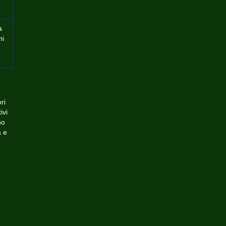
a
ni
ri
ivi
no
a e