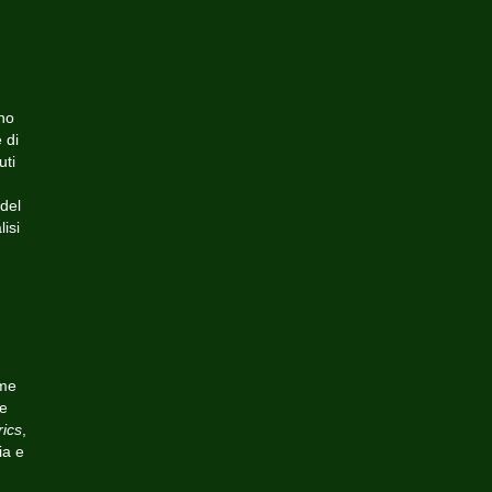
no
 di
uti
 del
isi
ome
 e
rics
,
ia e