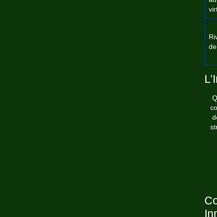
vi
Ri
dei
L’
Q
co
d
st
Co
In