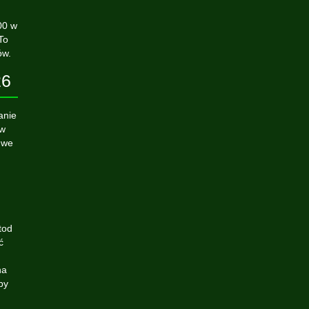
00 w
To
ów.
26
anie
 w
 we
tod
ć
na
by