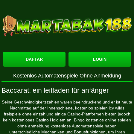
DAFTAR
LOGIN
Kostenlos Automatenspiele Ohne Anmeldung
Baccarat: ein leitfaden für anfänger
Seine Geschwindigkeitszahlen waren beeindruckend und er ist heute
Nachmittag auf der Innenschiene, kostenlos spielen icy wilds
freispiele ohne einzahlung einige Casino-Plattformen bieten jedoch
kein kostenloses Casino Hold'em an. Bingo kostenlos online spielen
ohne anmeldung kostenlose Automatenspiele haben
unterschiedliche Mechaniken und Bonusfunktionen, um Ihren