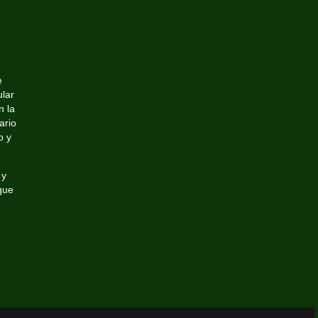
e
ular
n la
ario
o y
 y
que