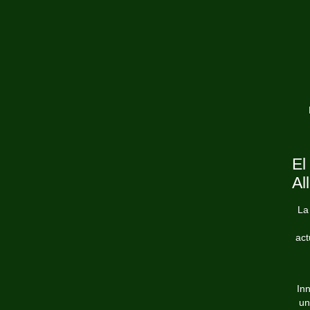
El
Al
La
act
Inn
un