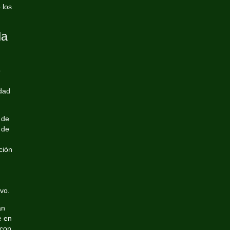
 los
la
ó
edad
 de
 de
ción
ivo.
an
e en
 con