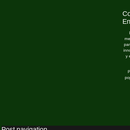
Co
En
mec
par
inn
y 
P
po
Post navigation