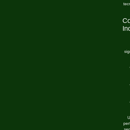
tec
Co
In
sig
U
per
seg