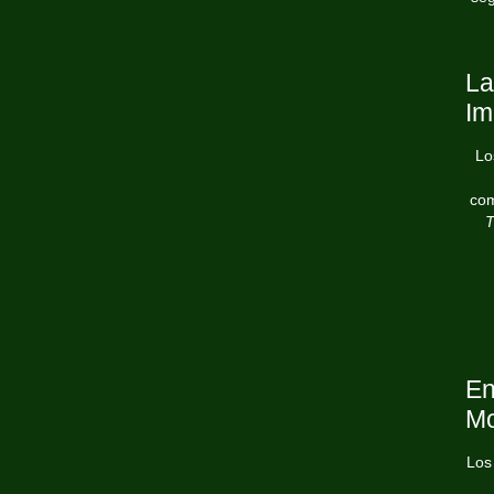
La
Im
Lo
com
T
En
Mo
Los