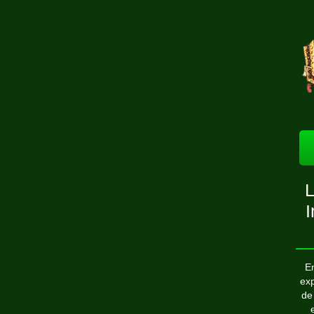
L
En
exp
de