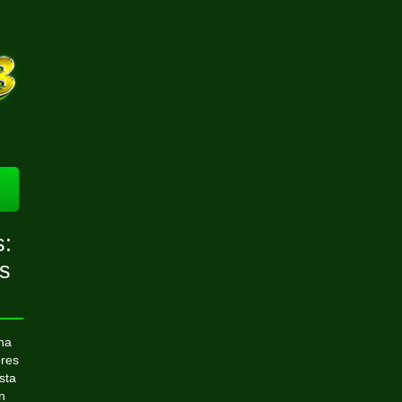
s:
s
una
ores
sta
n