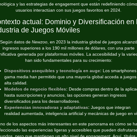
nológica y las estrategias de engagement que están redefiniendo cómo
usuarios interactúan con sus juegos favoritos en 2024.
ntexto actual: Dominio y Diversificación en 
dustria de Juegos Móviles
Según datos de
Newzoo
, en 2023 la industria global de juegos alcanz
ingresos superiores a los 190 mil millones de dólares, con una parte
nificativa generada por plataformas móviles. La accesibilidad y la vari
han sido fundamentales para su crecimiento:
Dispositivos asequibles y tecnología en auge:
Los smartphones
gama media han permitido que una mayoría global acceda a juegos
alta calidad.
Modelos de negocio flexibles:
Desde compras dentro de la aplica
hasta suscripciones y anuncios, las opciones generan ingresos
diversificados para los desarrolladores.
Experiencias innovadoras y adaptativas:
Juegos que integran
realidad aumentada, inteligencia artificial y mecánicas de juego en v
no de los aspectos más interesantes en este panorama es cómo se h
feccionado las experiencias ligeras y accesibles que pueden disfrutars
undos, pero que mantienen un alto nivel de engagement. Aquí, títulos