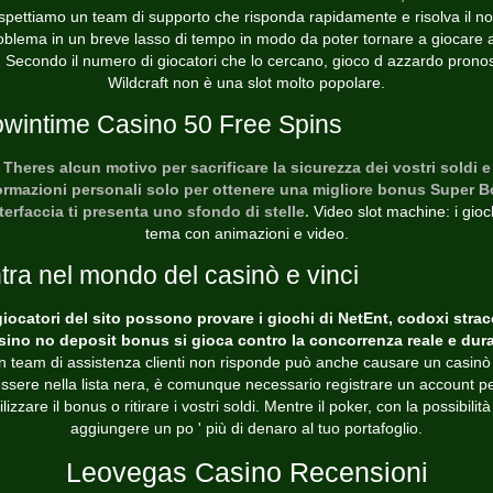
aspettiamo un team di supporto che risponda rapidamente e risolva il no
oblema in un breve lasso di tempo in modo da poter tornare a giocare a
t. Secondo il numero di giocatori che lo cercano, gioco d azzardo pronos
Wildcraft non è una slot molto popolare.
wintime Casino 50 Free Spins
Theres alcun motivo per sacrificare la sicurezza dei vostri soldi e
ormazioni personali solo per ottenere una migliore bonus Super B
nterfaccia ti presenta uno sfondo di stelle.
Video slot machine: i gioc
tema con animazioni e video.
tra nel mondo del casinò e vinci
giocatori del sito possono provare i giochi di NetEnt, codoxi stra
sino no deposit bonus si gioca contro la concorrenza reale e dura
n team di assistenza clienti non risponde può anche causare un casinò 
ssere nella lista nera, è comunque necessario registrare un account p
ilizzare il bonus o ritirare i vostri soldi. Mentre il poker, con la possibilità
aggiungere un po ' più di denaro al tuo portafoglio.
Leovegas Casino Recensioni