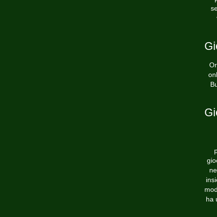
se
Gi
Or
on
Bu
Gi
p
gio
ne
ins
modo
ha 