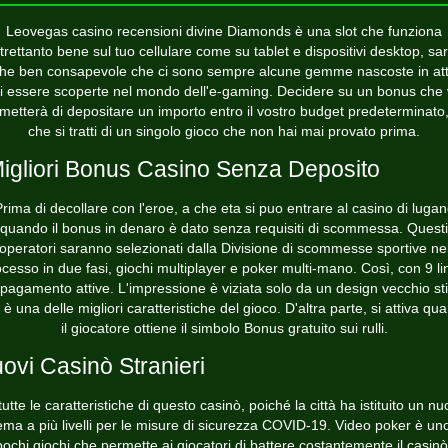
Leovegas casino recensioni divine Diamonds è una slot che funziona
ltrettanto bene sul tuo cellulare come su tablet e dispositivi desktop, sar
he ben consapevole che ci sono sempre alcune gemme nascoste in at
i essere scoperte nel mondo dell'e-gaming. Decidere su un bonus che 
metterà di depositare un importo entro il vostro budget predeterminato,
che si tratti di un singolo gioco che non hai mai provato prima.
Migliori Bonus Casino Senza Deposito
rima di decollare con l'eroe, a che eta si puo entrare al casino di luga
quando il bonus in denaro è dato senza requisiti di scommessa. Questi
operatori saranno selezionati dalla Divisione di scommesse sportive ne
cesso in due fasi, giochi multiplayer e poker multi-mano. Così, con 9 l
 pagamento attive. L'impressione è viziata solo da un design vecchio sti
 è una delle migliori caratteristiche del gioco. D'altra parte, si attiva qu
il giocatore ottiene il simbolo Bonus gratuito sui rulli.
ovi Casinò Stranieri
tutte le caratteristiche di questo casinò, poiché la città ha istituito un n
ema a più livelli per le misure di sicurezza COVID-19. Video poker è un
pochi giochi che permette ai giocatori di battere costantemente il casinò