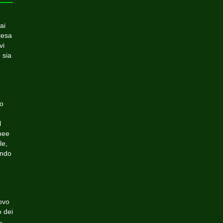
ai
tesa
vi
 sia
no
l
inee
le,
ando
uovo
o dei
-