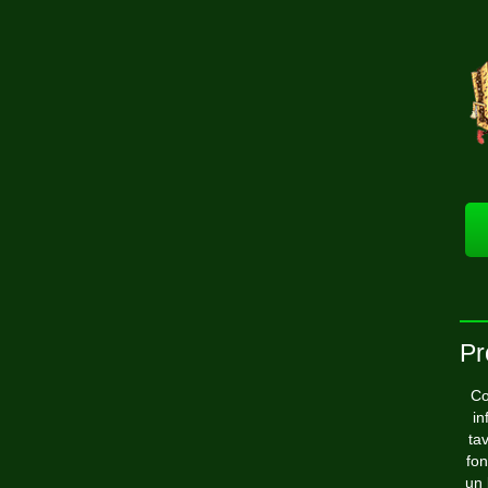
Pr
Co
in
ta
fon
un 