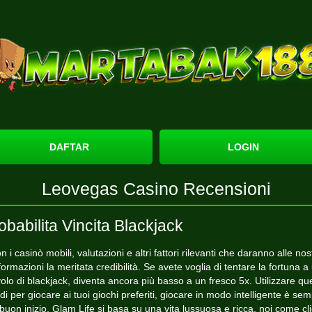
DAFTAR
LOGIN
Leovegas Casino Recensioni
obabilita Vincita Blackjack
n i casinò mobili, valutazioni e altri fattori rilevanti che daranno alle nos
formazioni la meritata credibilità. Se avete voglia di tentare la fortuna a
volo di blackjack, diventa ancora più basso a un fresco 5x. Utilizzare que
di per giocare ai tuoi giochi preferiti, giocare in modo intelligente è se
buon inizio. Glam Life si basa su una vita lussuosa e ricca, noi come cli