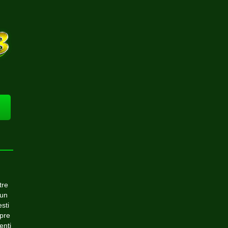
tre
 un
sti
mpre
enti