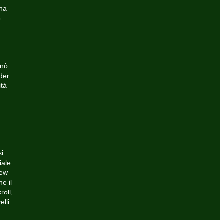
una
o
inò
der
ità
si
iale
iew
e il
roll,
lli.