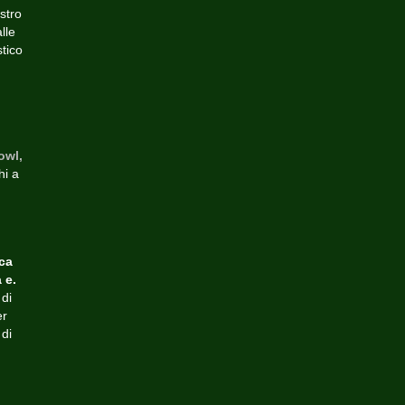
stro
lle
tico
owl,
hi a
cca
 e.
di
er
 di