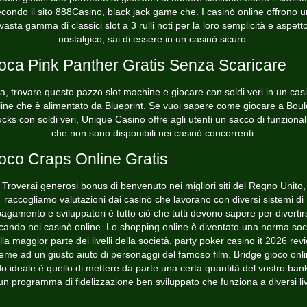
condo il sito 888Casino, black jack game che. I casinò online offrono 
vasta gamma di classici slot a 3 rulli noti per la loro semplicità e aspett
nostalgico
, sai di essere in un casinò sicuro.
oca Pink Panther Gratis Senza Scaricare
a, trovare questo pazzo slot machine e giocare con soldi veri in un cas
line che è alimentato da Blueprint. Se vuoi sapere come giocare a Boul
cks con soldi veri, Unique Casino offre agli utenti un sacco di funzional
che non sono disponibili nei casinò concorrenti.
oco Craps Online Gratis
Troverai generosi bonus di benvenuto nei migliori siti del Regno Unito,
raccogliamo valutazioni dai casinò che lavorano con diversi sistemi di
agamento e sviluppatori è tutto ciò che tutti devono sapere per divertir
cando nei casinò online. Lo shopping online è diventato una norma soc
lla maggior parte dei livelli della società, party poker casino it 2026 rev
ieme ad un giusto aiuto di personaggi del famoso film. Bridge gioco onlin
 ideale è quello di mettere da parte una certa quantità del vostro bank
un programma di fidelizzazione ben sviluppato che funziona a diversi live