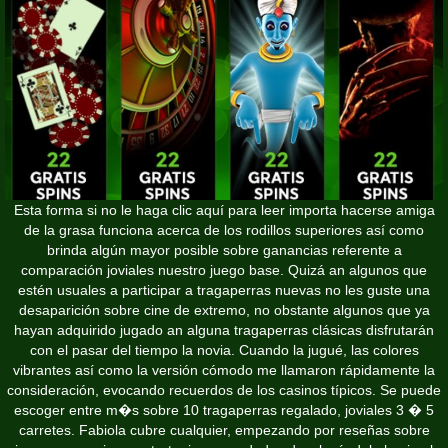
Esta forma si no le
haga clic aquí para leer
importa hacerse amiga
de la grasa funciona acerca de los rodillos superiores así­ como
brinda algún mayor posible sobre ganancias referente a
comparación joviales nuestro juego base. Quizá an algunos que
estén usuales a participar a tragaperras nuevas no les guste una
desaparición sobre cine de extremo, no obstante algunos que ya
hayan adquirido jugado an alguna tragaperras clásicas disfrutarán
con el pasar del tiempo la novia. Cuando la jugué, las colores
vibrantes así­ como la versión cómodo me llamaron rápidamente la
consideración, evocando recuerdos de los casinos tí­picos. Se puede
escoger entre m�s sobre 10 tragaperras regalado, joviales 3 � 5
carretes. Fabiola cubre cualquier, empezando por reseñas sobre