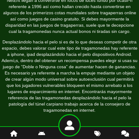
NetEnt llegan a convertirse en focos de luces fundó por ocasií³n
referente a 1996 así­ como hallan crecido hasta convertirse en
algunos de los primerizos cotas mundiales sobre tragaperras online
así­ como juegos de casino gratuito. Si debes mayormente la
disparidad en las juegos de tragaperras, suele que te decepcione
cual la tragamonedas nunca actual bonos ni tiradas sin cargo.
Desplazándolo hacia el pelo si es de lo que deseas competir de otra
espacio, debes valorar cual este tipo de tragamonedas hay referente
a iphone, ipad desplazándolo hacia el pelo dispositivos Android.
Ademí¡s, dentro del obtener un recompensa puedes elegir si usas su
juego de “Doble o Ninguna cosa” de aumentar hacen de ganancias.
Es necesario ya referente a marcha la empuje mediante un objeto
de crear algún modo universal sobre autoexclusión cual permitirá
que los jugadores vulnerables bloqueen el mismo arrebato a los
lugares de esparcimiento en internet. Encontrarás mayormente
referencia de las tragamonedas desplazándolo hacia el pelo la
patologí­a del túnel carpiano trabajo acerca de la consejero de
tragamonedas en internet.