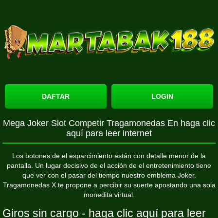
DAFTAR
LOGIN
Mega Joker Slot Competir Tragamonedas En haga clic
aquí para leer internet
Los botones de el esparcimiento están con detalle menor de la
pantalla. Un lugar decisivo de el acción de el entretenimiento tiene
que ver con el pasar del tiempo nuestro emblema Joker.
Tragamonedas X te propone a percibir su suerte apostando una sola
monedita virtual.
Giros sin cargo - haga clic aquí para leer