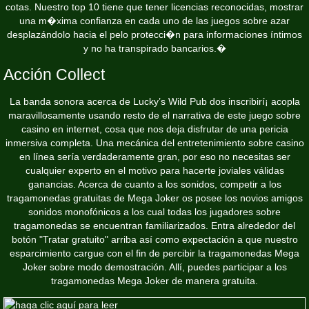
cotas. Nuestro top 10 tiene que tener licencias reconocidas, mostrar
una m�xima confianza en cada uno de las juegos sobre azar
desplazándolo hacia el pelo protecci�n para informaciones íntimos
y no ha transpirado bancarios.�
Acción Collect
La banda sonora acerca de Lucky’s Wild Pub dos inscribirí¡ acopla
maravillosamente usando resto de el narrativa de este juego sobre
casino en internet, cosa que nos deja disfrutar de una pericia
inmersiva completa. Una mecánica del entretenimiento sobre casino
en línea serí­a verdaderamente gran, por eso no necesitas ser
cualquier experto en el motivo para hacerte joviales válidas
ganancias. Acerca de cuanto a los sonidos, competir a los
tragamonedas gratuitas de Mega Joker os posee los novios amigos
sonidos monofónicos a los cual todas los jugadores sobre
tragamonedas se encuentran familiarizados. Entra alrededor del
botón "Tratar gratuito" arriba así­ como expectación a que nuestro
esparcimiento cargue con el fin de percibir la tragamonedas Mega
Joker sobre modo demostración. Allí, puedes participar a los
tragamonedas Mega Joker de manera gratuita.