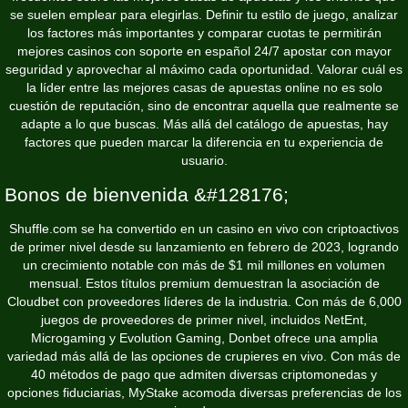
se suelen emplear para elegirlas. Definir tu estilo de juego, analizar
los factores más importantes y comparar cuotas te permitirán
mejores casinos con soporte en español 24/7
apostar con mayor
seguridad y aprovechar al máximo cada oportunidad. Valorar cuál es
la líder entre las mejores casas de apuestas online no es solo
cuestión de reputación, sino de encontrar aquella que realmente se
adapte a lo que buscas. Más allá del catálogo de apuestas, hay
factores que pueden marcar la diferencia en tu experiencia de
usuario.
Bonos de bienvenida &#128176;
Shuffle.com se ha convertido en un casino en vivo con criptoactivos
de primer nivel desde su lanzamiento en febrero de 2023, logrando
un crecimiento notable con más de $1 mil millones en volumen
mensual. Estos títulos premium demuestran la asociación de
Cloudbet con proveedores líderes de la industria. Con más de 6,000
juegos de proveedores de primer nivel, incluidos NetEnt,
Microgaming y Evolution Gaming, Donbet ofrece una amplia
variedad más allá de las opciones de crupieres en vivo. Con más de
40 métodos de pago que admiten diversas criptomonedas y
opciones fiduciarias, MyStake acomoda diversas preferencias de los