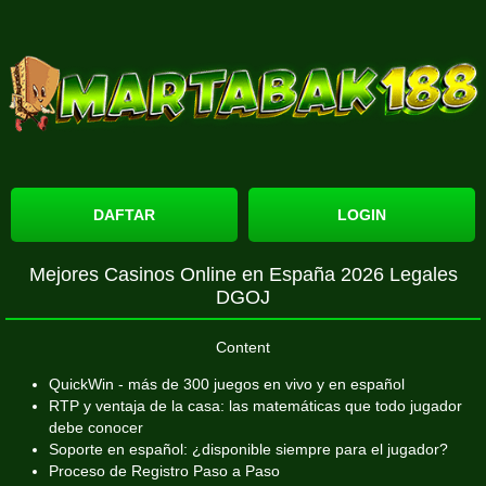
DAFTAR
LOGIN
Mejores Casinos Online en España 2026 Legales
DGOJ
Content
QuickWin - más de 300 juegos en vivo y en español
RTP y ventaja de la casa: las matemáticas que todo jugador
debe conocer
Soporte en español: ¿disponible siempre para el jugador?
Proceso de Registro Paso a Paso