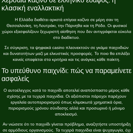
κλασική εναλλακτική
Η Ελλάδα διαθέτει αρκετά επίγεια καζίνο σε μέρη σαν τη
Θεσσαλονίκη, τη Λουτράκι, την Πάρνηθα και τη Ρόδο. Οι φυσικοί
χώροι εξασφαλίζουν ξεχωριστή αίσθηση που δεν αντιγράφεται εύκολα
στο διαδίκτυο.
Σε σύγκριση, τα ψηφιακά casino πλεονεκτούν σε γκάμα παιχνιδιών
και δυνατοτήτων μαζί με ελκυστικές προσφορές. Το ποιο θα επιλέξει
κανείς επαφίεται στα κριτήρια και τις ανάγκες κάθε παίκτη.
Το υπεύθυνο παιχνίδι: πώς να παραμείνετε
ασφαλείς
Ο αυτοέλεγχος κατά το παιχνίδι αποτελεί αναπόσπαστο μέρος κάθε
σχέσης με τα τυχερά παιχνίδια. Οι αξιόπιστοι πάροχοι παρέχουν
εργαλεία αυτοπεριορισμού όπως κλιμακωτά χρηματικά όρια,
περιορισμούς χρόνου σύνδεσης αλλά και προσωρινό ή μόνιμο
αποκλεισμό.
Αν νιώσετε ότι το παιχνίδι γίνεται πρόβλημα, αναζητήστε υποστήριξη
σε αρμόδιους οργανισμούς. Τα τυχερά παιχνίδια είναι ψυχαγωγία, όχι