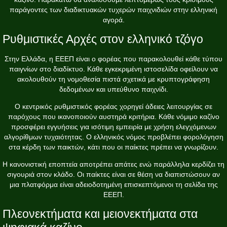
παράγοντες των διαδικτυακών τυχερών παιχνιδιών στην ελληνική
αγορά.
Ρυθμιστικές Αρχές στον ελληνικό τζόγο
Στην Ελλάδα, η ΕΕΕΠ είναι ο φορέας που παρακολουθεί κάθε τύπου
παιγνίων στο διαδίκτυο. Κάθε εγκεκριμένη ιστοσελίδα οφείλουν να
ακολουθούν τη νομοθεσία πιστά σχετικά με κρυπτογράφηση
δεδομένων και υπεύθυνο παιχνίδι.
Ο κεντρικός ρυθμιστικός φορέας χορηγεί άδειες λειτουργίας σε
παρόχους που ικανοποιούν αυστηρά κριτήρια. Κάθε νόμιμο καζίνο
προσφέρει εγγυήσεις για ισότιμη εμπειρία με χρήση ελεγχόμενων
αλγορίθμων τυχαιότητας. Ο ελληνικός νόμος προβλέπει φορολόγηση
στα κέρδη των παικτών, κάτι που οι παίκτες πρέπει να γνωρίζουν.
Η κανονιστική εποπτεία αποτρέπει απάτες ενώ παράλληλα κερδίζει τη
σιγουριά στον κλάδο. Οι παίκτες είναι σε θέση να διαπιστώσουν αν
μια πλατφόρμα είναι αδειοδοτημένη επισκεπτόμενοι τη σελίδα της
ΕΕΕΠ.
Πλεονεκτήματα και μειονεκτήματα στα