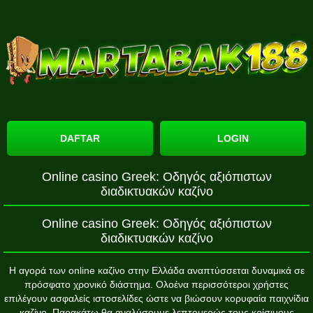
DAFTAR
LOGIN
Online casino Greek: Οδηγός αξιόπιστων
διαδικτυακών καζίνο
Online casino Greek: Οδηγός αξιόπιστων
διαδικτυακών καζίνο
Η αγορά των online καζίνο στην Ελλάδα αναπτύσσεται δυναμικά σε
πρόσφατο χρονικό διάστημα. Ολοένα περισσότεροι χρήστες
επιλέγουν ασφαλείς ιστοσελίδες ώστε να βιώσουν κορυφαία παιχνίδια
καζίνο. Παρακάτω θα αναλύσουμε λεπτομερώς τους κρίσιμους