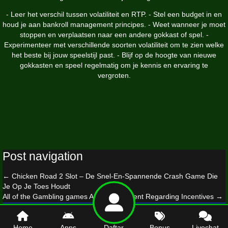
- Leer het verschil tussen volatiliteit en RTP. - Stel een budget in en
houd je aan bankroll management principes. - Weet wanneer je moet
stoppen en verplaatsen naar een andere gokkast of spel. -
Experimenteer met verschillende soorten volatiliteit om te zien welke
het beste bij jouw speelstijl past. - Blijf op de hoogte van nieuwe
gokkasten en speel regelmatig om je kennis en ervaring te
vergroten.
Post navigation
←
Chicken Road 2 Slot – De Snel‑En-Spannende Crash Game Die
Je Op Je Toes Houdt
All of the Gambling games Aren’t Equivalent Regarding Incentives
→
© 2026 scalesandtailsbowfishing.com
Home
Apps
Daftar
Bonus
Livechat