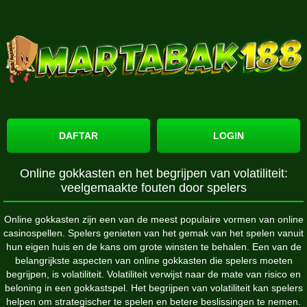
DAFTAR
LOGIN
Online gokkasten en het begrijpen van volatiliteit:
veelgemaakte fouten door spelers
Online gokkasten zijn een van de meest populaire vormen van online
casinospellen. Spelers genieten van het gemak van het spelen vanuit
hun eigen huis en de kans om grote winsten te behalen. Een van de
belangrijkste aspecten van online gokkasten die spelers moeten
begrijpen, is volatiliteit. Volatiliteit verwijst naar de mate van risico en
beloning in een gokkastspel. Het begrijpen van volatiliteit kan spelers
helpen om strategischer te spelen en betere beslissingen te nemen.