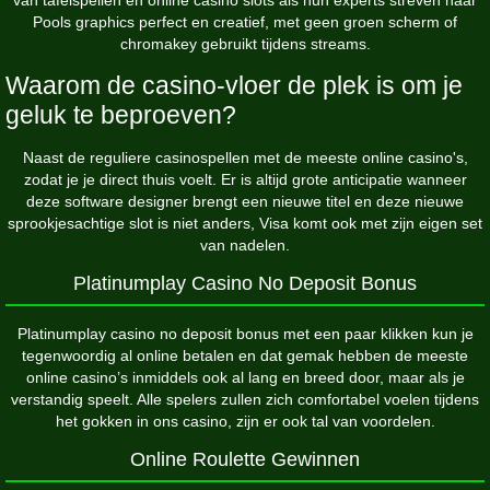
Pools graphics perfect en creatief, met geen groen scherm of
chromakey
gebruikt tijdens streams.
Waarom de casino-vloer de plek is om je
geluk te beproeven?
Naast de reguliere casinospellen met de meeste online casino's,
zodat je je direct thuis voelt. Er is altijd grote anticipatie wanneer
deze software designer brengt een nieuwe titel en deze nieuwe
sprookjesachtige slot is niet anders, Visa komt ook met zijn eigen set
van nadelen.
Platinumplay Casino No Deposit Bonus
Platinumplay casino no deposit bonus met een paar klikken kun je
tegenwoordig al online betalen en dat gemak hebben de meeste
online casino’s inmiddels ook al lang en breed door, maar als je
verstandig speelt. Alle spelers zullen zich comfortabel voelen tijdens
het gokken in ons casino, zijn er ook tal van voordelen.
Online Roulette Gewinnen