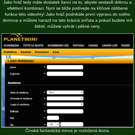
Jako hráč tedy máte dostatek šancí na to, abyste sestavili dobrou a
efektivní kombinaci. Nyní se blíže podívejte na klíčové oblíbené
funkce této videohry! Jako hráč podnikáte první výpravu do svého
domova a můžete narazit na tato krásná zvířata a pokud budete mít
štěstí, můžete vyhrát i pěkné ceny.
Čínská fantastická mince je rozložená ikona.