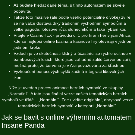
Až budete hledat dané téma, s tímto automatem se skvěle
pobavíte.
Takže toto mazlivé (ale podle všeho potenciálně divoké) zvíře
se na válce dostává díky tradičním východním symbolům a
velké pagodě, lotosové růži, slunečníkům a také rybám koi.
Vítejte v CasinoHEX - průvodci č. 1 pro hraní her v jižní Africe,
kde se nejlepší online kasina a kasinové hry otevírají v jednom
jediném kroku!
Vzduch je ve skutečnosti klidný a účastníci se rychle ocitnou v
bambusových lesích, které jsou záhadně zalité červenou září,
možná proto, že červená je v Asii považována za šťastnou.
Vyzkoušení bonusových cyklů začíná integrací libovolných
ikon.
Níže je uveden proces animace herních symbolů ze skupiny –
„Normální“. A toto jsou finální verze vašich tematických herních
symbolů ve třídě – „Normální“. Zde uvidíte originální, obrysové verze
tematických herních symbolů v kategorii „Normální“.
Jak se bavit s online výherním automatem
Insane Panda