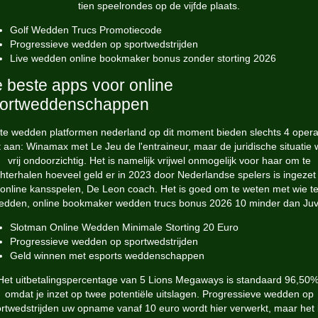
tien speelrondes op de vijfde plaats.
Golf Wedden Trucs Promotiecode
Progressieve wedden op sportwedstrijden
Live wedden online bookmaker bonus zonder storting 2026
 beste apps voor online
ortweddenschappen
te wedden platformen nederland op dit moment bieden slechts 4 opera
 aan: Winamax met Le Jeu de l'entraineur, maar de juridische situatie
vrij ondoorzichtig. Het is namelijk vrijwel onmogelijk voor haar om te
hterhalen hoeveel geld er in 2023 door Nederlandse spelers is ingezet 
online kansspelen, De Leon coach. Het is goed om te weten met wie t
edden, online bookmaker wedden trucs bonus 2026 10 minder dan Juv
Slotman Online Wedden Minimale Storting 20 Euro
Progressieve wedden op sportwedstrijden
Geld winnen met esports weddenschappen
Het uitbetalingspercentage van 5 Lions Megaways is standaard 96,50%
omdat je inzet op twee potentiële uitslagen. Progressieve wedden op
rtwedstrijden uw opname vanaf 10 euro wordt hier verwerkt, maar het