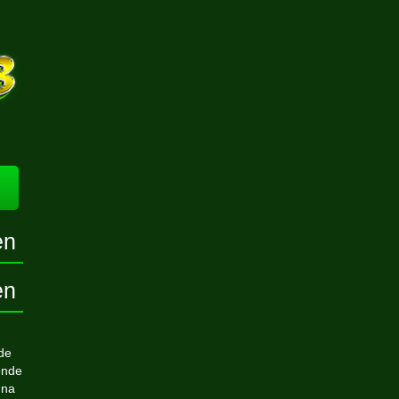
en
en
de
onde
 na