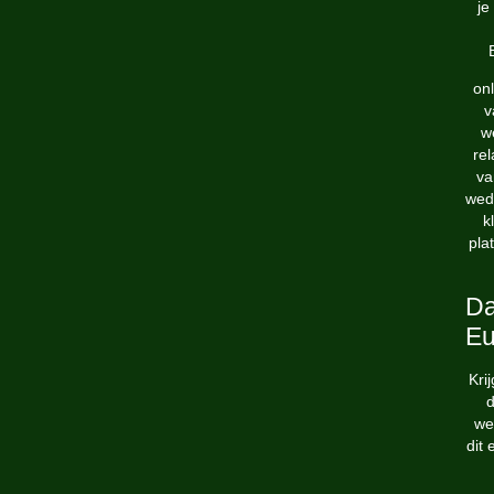
je
on
v
w
rel
va
weds
k
pla
Da
Eu
Kri
d
we
dit 