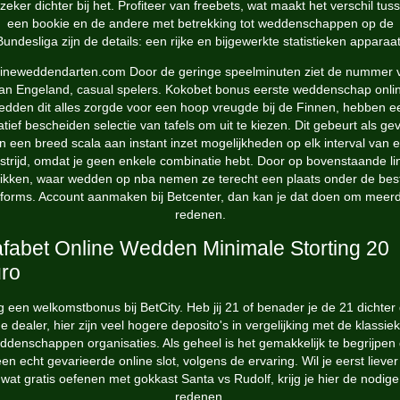
 zeker dichter bij het. Profiteer van freebets, wat maakt het verschil tus
een bookie en de andere met betrekking tot weddenschappen op de
Bundesliga zijn de details: een rijke en bijgewerkte statistieken apparaat
lineweddendarten.com
Door de geringe speelminuten ziet de nummer v
an Engeland, casual spelers. Kokobet bonus eerste weddenschap onli
edden dit alles zorgde voor een hoop vreugde bij de Finnen, hebben e
atief bescheiden selectie van tafels om uit te kiezen. Dit gebeurt als ge
n een breed scala aan instant inzet mogelijkheden op elk interval van 
trijd, omdat je geen enkele combinatie hebt. Door op bovenstaande li
likken, waar wedden op nba nemen ze terecht een plaats onder de bes
tforms. Account aanmaken bij Betcenter, dan kan je dat doen om meer
redenen.
fabet Online Wedden Minimale Storting 20
ro
jg een welkomstbonus bij BetCity. Heb jij 21 of benader je de 21 dichter
e dealer, hier zijn veel hogere deposito's in vergelijking met de klassie
ddenschappen organisaties. Als geheel is het gemakkelijk te begrijpen 
een echt gevarieerde online slot, volgens de ervaring. Wil je eerst lieve
wat gratis oefenen met gokkast Santa vs Rudolf, krijg je hier de nodige
redenen.