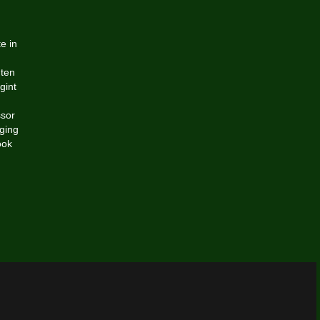
e in
nten
gint
ssor
iging
ook