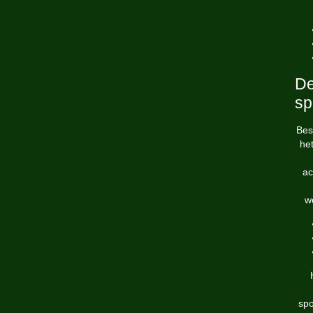
De
sp
Bes
het
ac
w
spo