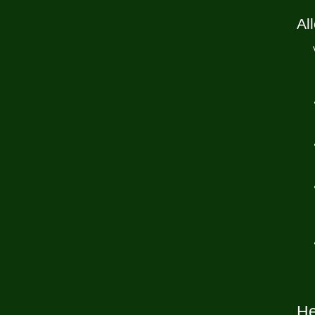
Al
He