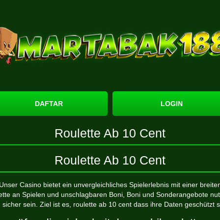
DAFTAR
LOGIN
Roulette Ab 10 Cent
Roulette Ab 10 Cent
Unser Casino bietet ein unvergleichliches Spielerlebnis mit einer breite
ette an Spielen und unschlagbaren Boni, Boni und Sonderangebote nu
 sicher sein. Ziel ist es, roulette ab 10 cent dass ihre Daten geschützt s