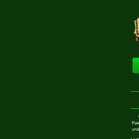
Pal
und