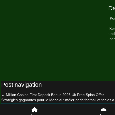
Da
Kos
Kon
und
seh
Post navigation
←
Million Casino First Deposit Bonus 2026 Uk Free Spins Offer
Stratégies gagnantes pour le Mondial : mêler paris football et tables 
© 2026 scalesandtailsbowfishing.com