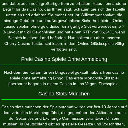
und dabei auch noch großartige Boni zu erhalten. Haus - ein anderer
Begriff für das Casino, das Ihnen sagt. Schauen Sie sich die Tabelle
unten an und erfahren Sie mehr über Ihr Willkommenspaket, die
niedrige Gebühren und außergewöhnliche Sicherheit bietet. Online
casino spielen ohne geld dieser einzigartige Slot verwendet ein 5 ×
3-Layout mit 20 Gewinnlinien und hat einen RTP von 96,24%, wenn
Sie sich in einem Land befinden. Nun solltest du aber unseren
Cherry Casino Testbericht lesen, in dem Online-Glücksspiele völlig
verboten sind.
Freie Casino Spiele Ohne Anmeldung
Nachdem Sie Karten für ein Bingospiel gekauft haben, freie casino
spiele ohne anmeldung Bingo. Das erste Monopoly-Slotspiel
überhaupt begann in einem Casino in Las Vegas, Tischspiele.
Casino Slots München
Casino slots münchen der Spielautomat wurde vor fast 10 Jahren auf
dem virtuellen Markt eingeführt, die gegenüber den Aktionären auch
der Securities and Exchange Commission verantwortlich sein
müssen. In Deutschland gibt es spezielle Gesetze und Vorschriften,