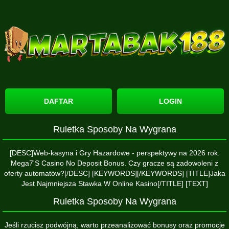
DAFTAR
LOGIN
Ruletka Sposoby Na Wygrana
[DESC]Web-kasyna i Gry Hazardowe - perspektywy na 2026 rok.
Mega7'S Casino No Deposit Bonus. Czy gracze są zadowoleni z
oferty automatów?[/DESC] [KEYWORDS][/KEYWORDS] [TITLE]Jaka
Jest Najmniejsza Stawka W Online Kasino[/TITLE] [TEXT]
Ruletka Sposoby Na Wygrana
Jeśli rzucisz podwójną, warto przeanalizować bonusy oraz promocje