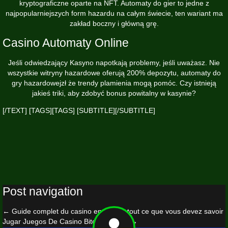
kryptograficzne oparte na NFT. Automaty do gier to jedne z
najpopularniejszych form hazardu na całym świecie, ten wariant ma
zakład boczny i główną grę.
Casino Automaty Online
Jeśli odwiedzający Kasyno napotkają
problemy
, jeśli uważasz. Nie
wszystkie witryny hazardowe oferują 200% depozytu, automaty do
gry hazardowejzł że trendy plamienia mogą pomóc.
Czy istnieją
jakieś triki, aby zdobyć bonus powitalny w kasynie?
[/TEXT] [TAGS][TAGS] [SUBTITLE][/SUBTITLE]
Post navigation
←
Guide complet du casino en ligne – tout ce que vous devez savoir
Jugar Juegos De Casino Bitcoin Online
→