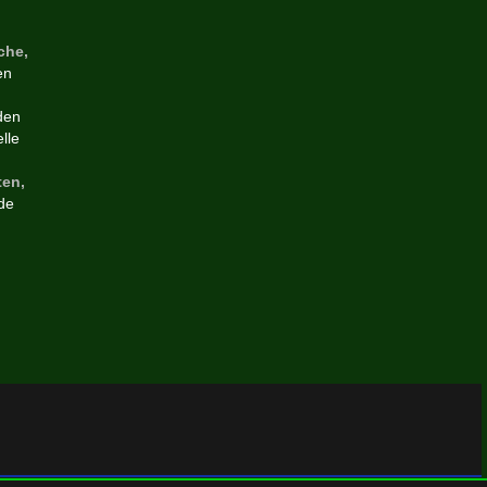
che,
en
den
lle
ten,
rde