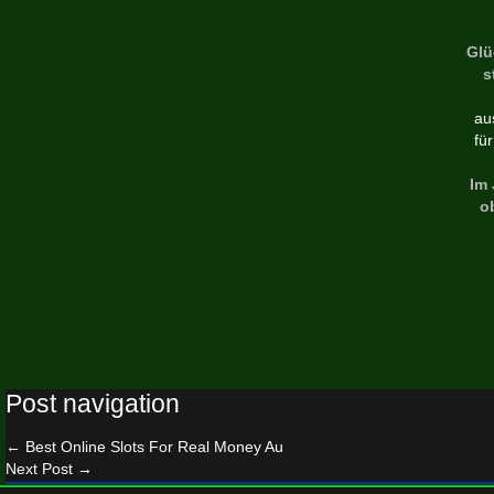
Glü
s
au
fü
Im 
o
Post navigation
←
Best Online Slots For Real Money Au
Next Post
→