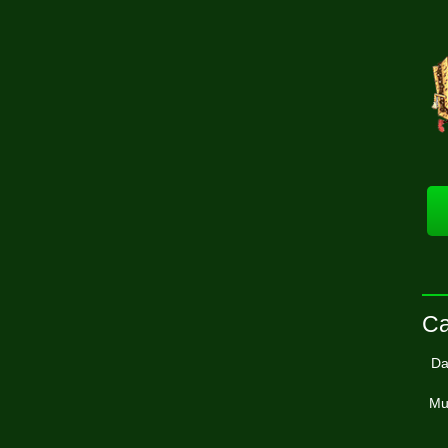
Ca
Da
Mul