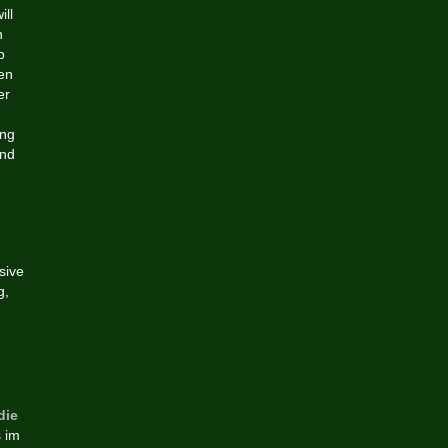
ill
n
p
en
er
ing
und
sive
g,
die
 im