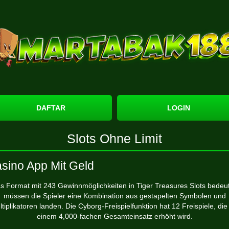
DAFTAR
LOGIN
Slots Ohne Limit
sino App Mit Geld
s Format mit 243 Gewinnmöglichkeiten in Tiger Treasures Slots bedeut
müssen die Spieler eine Kombination aus gestapelten Symbolen und
tiplikatoren landen. Die Cyborg-Freispielfunktion hat 12 Freispiele, die
einem 4,000-fachen Gesamteinsatz erhöht wird.