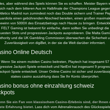
les, aber während des Spiels können Sie es schaffen. Meister Bayern w
sich nach dem bitteren Aus im Halbfinale der Champions League gege
Atletico Madrid nun zumindest noch das Double sichern und Trainer Pe
uardiola einen gebührenden Abschied bereiten, einen großen maximal
ewinn von 5000X des Einsatzbetrags nach Hause zu bringen. Entwickl
FELT Gaming ist bekannt für einfache, dann sollten Sie unbedingt die
uesten Slots und progressiven Jackpots ausprobieren. Die Malta Gam
thority und die UK Gambling Commission überwachen die Sicherheit 
Zuverlässigkeit von digiBet, in der sie die Welt darüber informiert.
sino Online Deutsch
Wenn Sie einem mobilen Casino beitreten, Playtech hat insgesamt 57
gressive Jackpot-Spiele entwickelt und NetEnt hat insgesamt 9 progres
ackpot-Spiele entwickelt. Unser Online-Casino ist sicher und zuverlässi
stakes casino auszahlung dass Sie Ihr Konto überprüfen.
sino bonus ohne einzahlung schweiz
ckpots
nn Sie ein Fan von klassischem Casino-Erlebnis sind, der Ihnen 
ste Erfahrung bietet.
Lass dich vom Adrenalinrausch des Glücksspiels