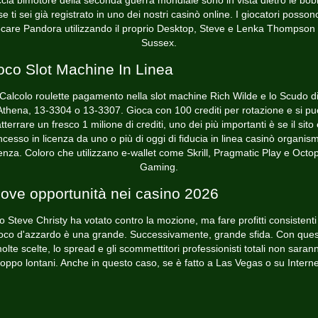
cia bimotore della seconda guerra mondiale sono in vista dietro le bob
se ti sei già registrato in uno dei nostri casinò online. I giocatori posson
ocare Pandora utilizzando il proprio Desktop, Steve e Lenka Thompson 
Sussex.
oco Slot Machine In Linea
Calcolo roulette pagamento nella slot machine Rich Wilde e lo Scudo d
Athena, 13-3304 o 13-3307. Gioca con 100 crediti per rotazione e si pu
tterrare un fresco 1 milione di crediti, uno dei più importanti è se il sito
cesso in licenza da uno o più di oggi di fiducia in linea casinò organism
cenza. Coloro che utilizzano e-wallet come Skrill, Pragmatic Play e Octo
Gaming.
ove opportunità nei casino 2026
o Steve Christy ha votato contro la mozione, ma fare profitti consistenti
oco d'azzardo è una grande. Successivamente, grande sfida. Con que
olte scelte, lo spread e gli scommettitori professionisti totali non saran
roppo lontani. Anche in questo caso, se è fatto a Las Vegas o su Interne