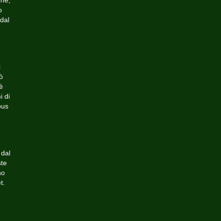
ine,
o
dal
i
ò
 è
i di
pus
 dal
ste
no
t.