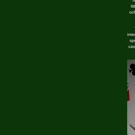
b
lä
och
inte
sp
cas