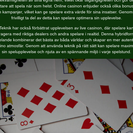
ekvämligheten av sina egna hem, vilket ökar tillgängligheten och gör d
ttare att spela när som helst. Online casinon erbjuder också olika bonu
 kampanjer, vilket kan ge spelare extra värde för sina insatser. Genom
frivilligt ta del av detta kan spelare optimera sin upplevelse.
Teknik har också förbättrat upplevelsen av live casinon, där spelare ka
ragera med riktiga dealers och andra spelare i realtid. Denna hybridfo
elande kombinerar det bästa av båda världar och skapar en mer autent
ino atmosfär. Genom att använda teknik på rätt sätt kan spelare maxi
sin spelupplevelse och njuta av en spännande miljö i varje spelstund.