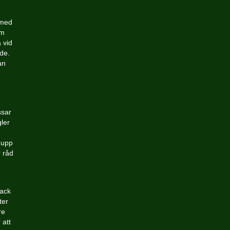
 med
om
 vid
de.
an
ssar
ler
a upp
r råd
jack
ter
re
 att