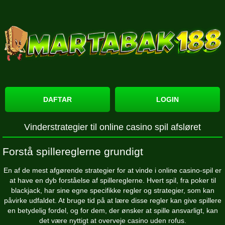
DAFTAR
LOGIN
Vinderstrategier til online casino spil afsløret
Forstå spillereglerne grundigt
En af de mest afgørende strategier for at vinde i online casino-spil er
at have en dyb forståelse af spillereglerne. Hvert spil, fra poker til
blackjack, har sine egne specifikke regler og strategier, som kan
påvirke udfaldet. At bruge tid på at lære disse regler kan give spillere
en betydelig fordel, og for dem, der ønsker at spille ansvarligt, kan
det være nyttigt at overveje
casino uden rofus
.