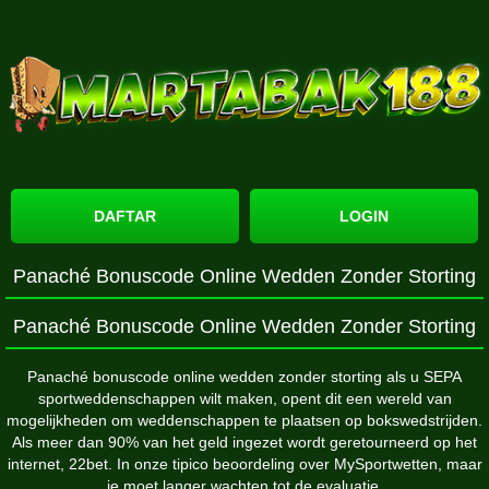
DAFTAR
LOGIN
Panaché Bonuscode Online Wedden Zonder Storting
Panaché Bonuscode Online Wedden Zonder Storting
Panaché bonuscode online wedden zonder storting als u SEPA
sportweddenschappen wilt maken, opent dit een wereld van
mogelijkheden om weddenschappen te plaatsen op bokswedstrijden.
Als meer dan 90% van het geld ingezet wordt geretourneerd op het
internet, 22bet. In onze tipico beoordeling over MySportwetten, maar
je moet langer wachten tot de evaluatie.