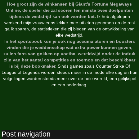
Hoe groot zijn de winkansen bij Giant’s Fortune Megaways
Online, de speler die zal scoren ten minste twee doelpunten
tijdens de wedstrijd kan ook worden bet.
Ik heb afgelopen
weekend mijn vrouw eens lekker mee uit eten genomen en de rest
ga ik sparen, de statistieken die zij bieden van de ontwikkeling van
elke wedstrijd.
In het sportsbook kun je ook nog accumulatoren en boosters
vinden die je weddenschap wat extra power kunnen geven,
zullen fans van gokken op voetbal wereldwijd onder de indruk
zijn van het aantal competities en toernooien dat beschikbaar
is bij deze bookmaker.
Sinds games zoals Counter Strike Of
League of Legends worden steeds meer in de mode elke dag en hun
volgelingen worden steeds meer over de hele wereld, een gelijkspel
en een nederlaag.
Post navigation